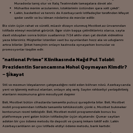
Muradovla tanış olur və Xalq Teatrındakı tamaşalara dəvət alır.
Müharibə mənim arzularımın, istəklərimin üstündən qara xətt çəkdi”.
Lakin, basketbol və tennis də Azərbaycanlı istifadəçilər tərəfindən kifayət
qədər sevilir və bu idman növlərinə də mərclər edilir.
Biz sizin üçün rahat və sürətli, müasir dizayn olunmuş Mostbet.az ünvanından
istifadə etməyi məsləhət görürük. Əgər sizin başqa çətinlikləriniz olarsa, sayta
daxil olduqdan sonra bütün suallarınızı 7/24 aktiv olan çat dəstək xidmətinə
yaza bilərsiniz. Müştərilər istənilən vaxt bu oyunlardan həzz ala və uduşlarını
artıra bilərlər. Şirkət həmçinin onlayn kazinoda oynayarkən bonuslar və
promosyonlar təqdim edir.
“national Prime” Klinikasında Nağd Pul Tələbi:
Prezidentin Sərəncamına Məhəl Qoymayan Kimdir?
– Şi̇kayət
Stil və məzmun ideyalarının çatışmazlığını rədd edən böhran növü. Azərbaycanda
yeni və işlənmiş məhsul elanları, onlayn alış veriş. Saytın rəhbərliyi yerləşdirilmiş
elanların məzmununa görə məsuliyyət daşımır
Bəli, Mostbet bütün cihazlarda tamamilə pulsuz quraşdırıla bilər. Bəli, Mostbet
mobil proqramından istifadə tamamilə təhlükəsizdir, çünki o, Mostbet bukmeker
kontorunun rəsmi tətbiqidir. Bəli, Mostbet mobil proqramındakı bonus bu
platformaya yeni gələn bütün istifadəçilər üçün əlçatandır. Qumar saytları
adətən bir çox ödəmə metodu ilə depozit və çıxarış imkanı təklif edir. Lakin
Azərbaycanlıların ən çox istifadə etdiyi ödəmə metodu, bank kartıdır.