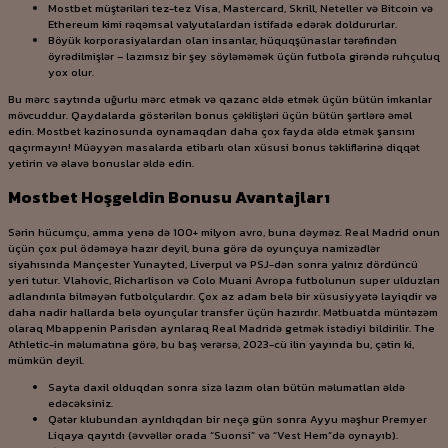
Mostbet müştəriləri tez-tez Visa, Mastercard, Skrill, Neteller və Bitcoin və
Ethereum kimi rəqəmsal valyutalardan istifadə edərək doldururlar.
Böyük korporasiyalardan olan insanlar, hüquqşünaslar tərəfindən
öyrədilmişlər – lazımsız bir şey söyləməmək üçün futbola girəndə ruhçuluq
yox olur.
Bu mərc saytında uğurlu mərc etmək və qazanc əldə etmək üçün bütün imkanlar
mövcuddur. Qaydalarda göstərilən bonus çəkilişləri üçün bütün şərtlərə əməl
edin. Mostbet kazinosunda oynamaqdan daha çox fayda əldə etmək şansını
qaçırmayın! Müəyyən masalarda etibarlı olan xüsusi bonus təkliflərinə diqqət
yetirin və əlavə bonuslar əldə edin.
Mostbet Hoşgeldin Bonusu Avantajları
Sərin hücumçu, amma yenə də 100+ milyon avro, buna dəyməz. Real Madrid onun
üçün çox pul ödəməyə hazır deyil, buna görə də oyunçuya namizədlər
siyahısında Mançester Yunayted, Liverpul və PSJ-dən sonra yalnız dördüncü
yeri tutur. Vlahovic, Richarlison və Colo Muani Avropa futbolunun super ulduzları
adlandırıla bilməyən futbolçulardır. Çox az adam belə bir xüsusiyyətə layiqdir və
daha nadir hallarda belə oyunçular transfer üçün hazırdır. Mətbuatda müntəzəm
olaraq Mbappenin Parisdən ayrılaraq Real Madridə getmək istədiyi bildirilir. The
Athletic-in məlumatına görə, bu baş verərsə, 2023-cü ilin yayında bu, çətin ki,
mümkün deyil.
Sayta daxil olduqdan sonra sizə lazım olan bütün məlumatları əldə
edəcəksiniz.
Qətər klubundan ayrıldıqdan bir neçə gün sonra Ayyu məşhur Premyer
Liqaya qayıtdı (əvvəllər orada “Suonsi” və “Vest Hem”də oynayıb).