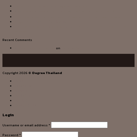
Betist Casino ile casino ✨ heyecanı cebinde
Alev apk download kullanıcı deneyimleri ve indirme ipuçları ⭐
Lyra Casino bonus ja sen säännöt selitettynä yksityiskohtaisesti
Sugar Rush Demo Tr İle Eğlence
Erfahren Sie, wie Sie den Welle Casino Bonus zu Ihrem Vorteil nutzen
können
Recent Comments
A WordPress Commenter
on
Hello world!
Copyright 2026 ©
Degree Thailand
HOME
OUR STORY
SERVICE
PRODUCT
PROJECT
CONTACT US
Login
Username or email address
*
Password
*