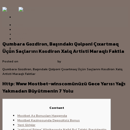
Skip to content
HOME
OUR STORY
SERVICE
Mostbet Azerbaycan
PRODUCT
Qumbara Gəzdirən, Başındakı Qəlpəni Çıxartmaq
PROJECT
CONTACT US
Üçün Saçlarını Kəsdirən Xalq Artisti Maraqlı Faktla
Posted on
03/09/2022
26/09/2023
by
admin
Qumbara Gəzdirən, Başındakı Qəlpəni Çıxartmaq Üçün Saçlarını Kəsdirən Xalq
Artisti Maraqlı Faktlar
Http: Www Mostbet-winscomünüzü Gece Yarısı Yağı
Yakmadan Büyütmenin 7 Yolu
Content
Mostbet Az Bonusları Haqqında
Mostbet Kazinosunda Depozitsiz Bonus
Yeni Girişlər
“national Prime” Klinikasında Nağd Pul Tələbi: Prezidentin