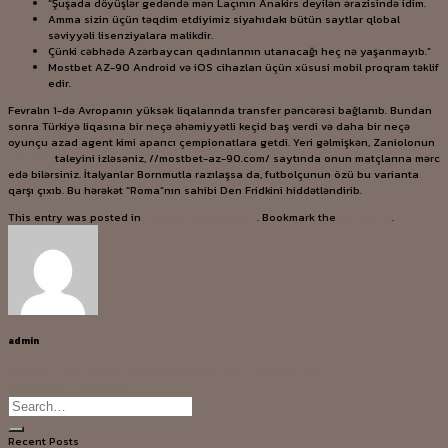
“Şuşada döyüşlər gedəndə mən Laçının Anakirs deyilən ərazisində idim.
Amma sizin üçün təqdim etdiyimiz siyahıdakı bütün saytlar qlobal
səviyyəli lisenziyalara malikdir.
Çünki cəbhədə Azərbaycan qadınlarının utanacağı heç nə yaşanmayıb.”
Mostbet AZ-90 Android və iOS cihazları üçün xüsusi mobil proqram təklif
edir.
Fevralın 1-də Avropanın yüksək liqalarında transfer pəncərəsi bağlanıb. Bundan
sonra Türkiyə liqasına bir neçə əhəmiyyətli keçid baş verdi və daha bir neçə
oyunçu azad agent kimi aparıcı çempionatlara getdi. Yeri gəlmişkən, Zaniolonun
mostbet
taleyini izləsəniz, //mostbet-az-90.com/ saytında onun matçlarına mərc
edə bilərsiniz. İtalyanlar Bornmutla razılaşsa da, futbolçunun özü bu varianta
qarşı çıxıb. Bu hərəkət “Roma”nın sahibi Den Fridkini hiddətləndirib.
This entry was posted in
Mostbet Azerbaycan
. Bookmark the
permalink
.
admin
Mostbet India: Official Site, Registration, Bonus 25000 Logi
Azərbaycan Mərc sayt
Recent Posts