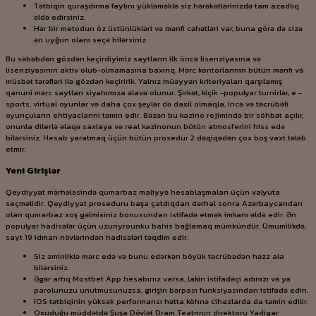
Tətbiqin quraşdırma faylını yükləməklə siz hərəkətlərinizdə tam azadlıq
əldə edirsiniz.
Hər bir metodun öz üstünlükləri və mənfi cəhətləri var, buna görə də sizə
ən uyğun olanı seçə bilərsiniz.
Bu səbəbdən gözdən keçirdiyimiz saytların ilk öncə lisenziyasına və
lisenziyasının aktiv olub-olmamasına baxırıq. Mərc kontorlarının bütün mənfi və
müsbət tərəfləri ilə gözdən keçiririk. Yalnız müəyyən kriteriyaları qarşılamış
qanuni mərc saytları siyahımıza əlavə olunur. Şirkət, kiçik -populyar turnirlər, e -
sports, virtual oyunlar və daha çox şeylər də daxil olmaqla, incə və təcrübəli
oyunçuların ehtiyaclarını təmin edir. Bəzən bu kazino rejimində bir söhbət açılır,
onunla dilerlə əlaqə saxlaya və real kazinonun bütün atmosferini hiss edə
bilərsiniz. Hesab yaratmaq üçün bütün prosedur 2 dəqiqədən çox boş vaxt tələb
etmir.
Yeni Girişlər
Qeydiyyat mərhələsində qumarbaz maliyyə hesablaşmaları üçün valyuta
seçməlidir. Qeydiyyat proseduru başa çatdıqdan dərhal sonra Azərbaycandan
olan qumarbaz xoş gəlmisiniz bonusundan istifadə etmək imkanı əldə edir. Ən
populyar hadisələr üçün uzunyrounku bahis bağlamaq mümkündür. Ümumilikdə,
sayt 19 idman növlərindən hadisələri təqdim edir.
Siz əminliklə mərc edə və bunu edərkən böyük təcrübədən həzz ala
bilərsiniz.
Əgər artıq Mostbet App hesabınız varsa, lakin istifadəçi adınızı və ya
parolunuzu unutmusunuzsa, girişin bərpası funksiyasından istifadə edin.
İOS tətbiqinin yüksək performansı hətta köhnə cihazlarda da təmin edilir.
Oxuduğu müddətdə Şuşa Dövlət Dram Teatrının direktoru Yadigar