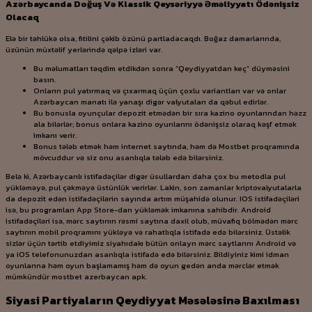
Azərbaycanda Doğuş Və Klassik Qeysəriyyə Əməliyyatı Ödənişsiz
Olacaq
Elə bir təhlükə olsa, fitilini çəkib özünü partladacaqdı. Boğaz damarlarında,
üzünün müxtəlif yerlərində qəlpə izləri var.
Bu məlumatları təqdim etdikdən sonra “Qeydiyyatdan keç” düyməsini
basın.
Onların pul yatırmaq və çıxarmaq üçün çoxlu variantları var və onlar
Azərbaycan manatı ilə yanaşı digər valyutaları da qəbul edirlər.
Bu bonusla oyunçular depozit etmədən bir sıra kazino oyunlarından həzz
ala bilərlər; bonus onlara kazino oyunlarını ödənişsiz olaraq kəşf etmək
imkanı verir.
Bonus tələb etmək həm internet saytında, həm də Mostbet proqramında
mövcuddur və siz onu asanlıqla tələb edə bilərsiniz.
Belə ki, Azərbaycanlı istifadəçilər digər üsullardan daha çox bu metodla pul
yükləməyə, pul çəkməyə üstünlük verirlər. Lakin, son zamanlar kriptovalyutalarla
da depozit edən istifadəçilərin sayında artım müşahidə olunur. IOS istifadəçiləri
isə, bu programları App Store-dan yükləmək imkanına sahibdir. Android
istifadəçiləri isə, mərc saytının rəsmi saytına daxil olub, müvafiq bölmədən mərc
saytının mobil proqramını yükləyə və rahatlıqla istifadə edə bilərsiniz. Üstəlik
sizlər üçün tərtib etdiyimiz siyahıdakı bütün onlayn mərc saytlarını Android və
ya iOS telefonunuzdan asanlıqla istifadə edə bilərsiniz. Bildiyiniz kimi idman
oyunlarına həm oyun başlamamış həm də oyun gedən anda mərclər etmək
mümkündür mostbet azerbaycan apk.
Siyasi Partiyaların Qeydiyyat Məsələsinə Baxılması