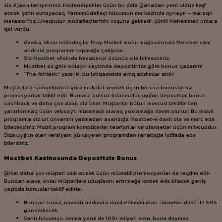
siz Ajax-ı tanıyırsınız. Hollandiyalılar üçün bu dəfə Qanadan yeni ulduz kəşf
etmək çətin olmayacaq. Yarımmüdafiəçi hücumun mərkəzində oynayır – maraqlı
metamorfoz, Liverpulun müdafiəçilərinin xoşuna gəlmədi, çünki Məhəmməd onlara
qol vurdu.
Əvvəla, əksər istifadəçilər Play Market mobil mağazasında Mostbet com
android proqramını tapmağa çalışırlar.
Siz Mostbet ofisində hesabınızı özünüz silə bilməzsiniz.
Mostbet az giris onlayn saytında depozitinizə görə bonus qazanın!
“The Athletic” yazır ki, bu istiqamətdə artıq addımlar atılır.
Müştərilərə sadiqliklərinə görə mükafat vermək üçün bir sıra bonuslar və
promosyonlar təklif edir. Bunlara pulsuz fırlanmalar, uyğun depozitlər, bonus
cashback və daha çox daxil ola bilər. Müştərilər bütün mövcud təkliflərdən
yararlanmaq üçün vebsaytı mütəmadi olaraq yoxlamağa dəvət olunur. Bu mobil
proqramla siz url ünvanını yazmadan asanlıqla Mostbet-ə daxil ola və mərc edə
biləcəksiniz. Mobil proqram kompüterlər, telefonlar və planşetlər üçün mövcuddur.
Sizə uyğun olan versiyanı yükləyərək proqramdan rahatlıqla istifadə edə
bilərsiniz.
Mostbet Kazinosunda Depozitsiz Bonus
Şirkət daha çox müştəri cəlb etmək üçün müxtəlif promosyonlar da təqdim edir.
Bundan əlavə, onlar müştərilərə uduşlarını artırmağa kömək edə biləcək geniş
çeşiddə bonuslar təklif edirlər.
Bundan sonra, növbəti addımda daxil edilməli olan simvollar dəsti ilə SMS
göndəriləcək.
Sərin hücumçu, amma yenə də 100+ milyon avro, buna dəyməz.