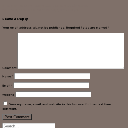
R7 casino | Интернет казино обзор, зеркало онлайн казино
1Win: Вход в Личный Кабинет, Вывод Денег и Бонусы
Leave a Reply
Your email address will not be published.
Required fields are marked
*
Comment
Name
*
Email
*
Website
Save my name, email, and website in this browser for the next time I
comment.