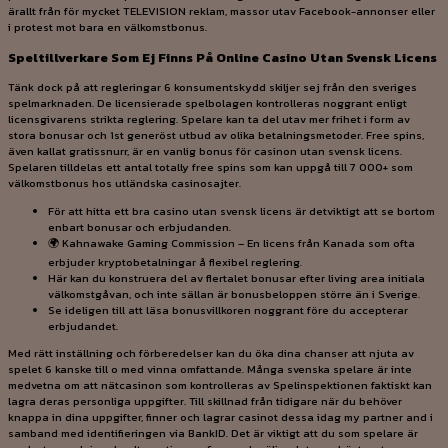
ärallt från för mycket TELEVISION reklam, massor utav Facebook-annonser eller
i protest mot bara en välkomstbonus.
Speltillverkare Som Ej Finns På Online Casino Utan Svensk Licens
Tänk dock på att regleringar 6 konsumentskydd skiljer sej från den sveriges
spelmarknaden. De licensierade spelbolagen kontrolleras noggrant enligt
licensgivarens strikta reglering. Spelare kan ta del utav mer frihet i form av
stora bonusar och 1st generöst utbud av olika betalningsmetoder. Free spins,
även kallat gratissnurr, är en vanlig bonus för casinon utan svensk licens.
Spelaren tilldelas ett antal totally free spins som kan uppgå till 7 000+ som
välkomstbonus hos utländska casinosajter.
För att hitta ett bra casino utan svensk licens är detviktigt att se bortom
enbart bonusar och erbjudanden.
🌍 Kahnawake Gaming Commission – En licens från Kanada som ofta
erbjuder kryptobetalningar å flexibel reglering.
Här kan du konstruera del av flertalet bonusar efter living area initiala
välkomstgåvan, och inte sällan är bonusbeloppen större än i Sverige.
Se ideligen till att läsa bonusvillkoren noggrant före du accepterar
erbjudandet.
Med rätt inställning och förberedelser kan du öka dina chanser att njuta av
spelet 6 kanske till o med vinna omfattande. Många svenska spelare är inte
medvetna om att nätcasinon som kontrolleras av Spelinspektionen faktiskt kan
lagra deras personliga uppgifter. Till skillnad från tidigare när du behöver
knappa in dina uppgifter, finner och lagrar casinot dessa idag my partner and i
samband med identifieringen via BankID. Det är viktigt att du som spelare är