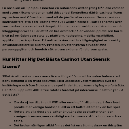
En ansökan om Spelpaus innebär en automatisk avstängning från alla casinon
med svensk licens under en vald tidsperiod. Kontrollera därför casinots licens
my partner and i” “samband med att du jämför olika casinon. Dessa casinon
marknadsförs ofta som “casino without Swedish license”, samt benämns även
som casino i avsaknad av krångel på boden av sin smidiga registrerings- och
inloggningsprocess. För att få en bra överblick på användarupplevelsen har vi
kikat på områden som style av plattform, navigering, mobilkompatibilitet,
applikation, oxå språkval. Ett online casino med bra tillgänglighet och smidig
användarupplevelse ökar tryggheten. Krypteringarna skyddar dina
personuppgifter och innebär säkra transaktioner för dig som spelar.
Hur Hittar Mig Det Bästa Casinot Utan Svensk
Licens?
31Bet är ett casino utan svensk licens för get” “som vill ha sobre balanserad
bonusstruktur o en trygg spelmiljö. Med uppdelad välkomstbonus över tre
insättningar och över 3 thousands spel är de lätt att komma igång – o fortsätta.
Här får du upp until 4000 free rotates fördelat på intercourse insättningar – å
det bästa?
svenska casino utan licens
Om du ej har tillgång till WiFi eller omkring” “i vill grinda på flera bord
parallellt är vanliga bordsspel alltså ett bättre alternativ än live spel.
Notera att alla dessa tio sajter är utländska spelsajter utan den
sveriges licensen, men samtidigt med en massa sköna bonusar o free
spins.
Det brukar nämligen alltid finnas det 1st omsättningskrav, en tidsgräns