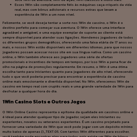
Esses 1Win são completamente fiéis às máquinas caça-níqueis da vida
real, mas com bônus adicionais e recursos extras que levam a
experiência de 1Win a um novo nível.
Felizmente, se você deseja tentar a sorte nos 1Win de cassino, o 1Win é o
destino perfeito para começar sua aventura. O 1Win oferece uma interface
agradável e amigável, e uma equipe exemplar de suporte ao cliente está
sempre disponível para atender suas ligações. Atendemos jogadores de todos
os diferentes grupos demográficos, oferecendo uma faixa etária de 17 anos ou
mais, e nossos 1Win estão disponíveis em diferentes idiomas, para que nossos
jogadores possam acessar nosso site em sua língua nativa. Como um cassino
online, o 1Win também oferece aos jogadores uma série de ofertas
promocionais e incentivos de tempos em tempos, por isso 1Win a pena ficar de
olho na página de promoções regularmente. Em resumo, o 1Win é uma ótima
escolha tanto para iniciantes quanto para jogadores de alto nível, oferecendo
tudo o que você poderia precisar para encontrar a experiência de cassino
online mais emocionante e divertida disponível. No 1Win, oferecemos 1Win de
cassino em tempo real com crupiês reais e uma grande variedade de 1Win para
desfrutar a qualquer hora do dia.
1Win Casino Slots e Outros Jogos
O 1Win Online Casino representa o epítome da qualidade em cassinos online e
é ideal para atender qualquer tipo de jogador, sejam eles iniciantes ou
experientes, novatos ou veteranos experientes. É um cassino projetado para
fornecer uma variedade de 1Win que você pode jogar com um depósito mínimo
muito baixo de apenas [1_TEXT.05. Com tantos 1Win diferentes para escolher,
você também pode encontrar algo para todos, pois existe um 1Win de bônus