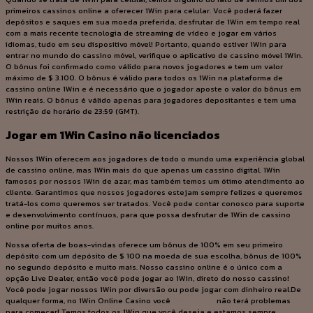
primeiros cassinos online a oferecer 1Win para celular. Você poderá fazer
depósitos e saques em sua moeda preferida, desfrutar de 1Win em tempo real
com a mais recente tecnologia de streaming de vídeo e jogar em vários
idiomas, tudo em seu dispositivo móvel! Portanto, quando estiver 1Win para
entrar no mundo do cassino móvel, verifique o aplicativo de cassino móvel 1Win.
O bônus foi confirmado como válido para novos jogadores e tem um valor
máximo de $ 3.100. O bônus é válido para todos os 1Win na plataforma de
cassino online 1Win e é necessário que o jogador aposte o valor do bônus em
1Win reais. O bônus é válido apenas para jogadores depositantes e tem uma
restrição de horário de 23:59 (GMT).
Jogar em 1Win Casino não licenciados
Nossos 1Win oferecem aos jogadores de todo o mundo uma experiência global
de cassino online, mas 1Win mais do que apenas um cassino digital. 1Win
famosos por nossos 1Win de azar, mas também temos um ótimo atendimento ao
cliente. Garantimos que nossos jogadores estejam sempre felizes e queremos
tratá-los como queremos ser tratados. Você pode contar conosco para suporte
e desenvolvimento contínuos, para que possa desfrutar de 1Win de cassino
online por muitos anos.
Nossa oferta de boas-vindas oferece um bônus de 100% em seu primeiro
depósito com um depósito de $ 100 na moeda de sua escolha, bônus de 100%
no segundo depósito e muito mais. Nosso cassino online é o único com a
opção Live Dealer, então você pode jogar ao 1Win, direto do nosso cassino!
Você pode jogar nossos 1Win por diversão ou pode jogar com dinheiro real.De
qualquer forma, no 1Win Online Casino você
1Win entrar
não terá problemas
para começar! Temos todos os 1Win que você deseja e estamos sempre