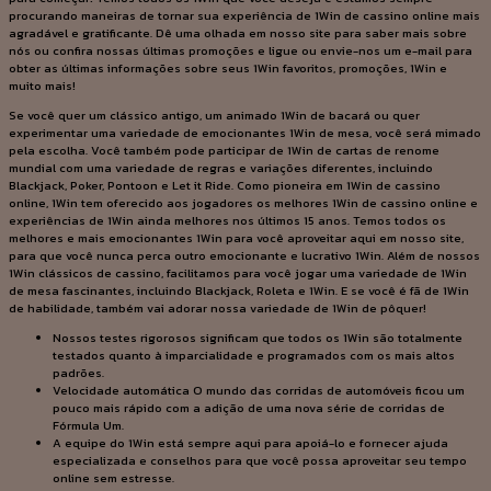
procurando maneiras de tornar sua experiência de 1Win de cassino online mais
agradável e gratificante. Dê uma olhada em nosso site para saber mais sobre
nós ou confira nossas últimas promoções e ligue ou envie-nos um e-mail para
obter as últimas informações sobre seus 1Win favoritos, promoções, 1Win e
muito mais!
Se você quer um clássico antigo, um animado 1Win de bacará ou quer
experimentar uma variedade de emocionantes 1Win de mesa, você será mimado
pela escolha. Você também pode participar de 1Win de cartas de renome
mundial com uma variedade de regras e variações diferentes, incluindo
Blackjack, Poker, Pontoon e Let it Ride. Como pioneira em 1Win de cassino
online, 1Win tem oferecido aos jogadores os melhores 1Win de cassino online e
experiências de 1Win ainda melhores nos últimos 15 anos. Temos todos os
melhores e mais emocionantes 1Win para você aproveitar aqui em nosso site,
para que você nunca perca outro emocionante e lucrativo 1Win. Além de nossos
1Win clássicos de cassino, facilitamos para você jogar uma variedade de 1Win
de mesa fascinantes, incluindo Blackjack, Roleta e 1Win. E se você é fã de 1Win
de habilidade, também vai adorar nossa variedade de 1Win de pôquer!
Nossos testes rigorosos significam que todos os 1Win são totalmente
testados quanto à imparcialidade e programados com os mais altos
padrões.
Velocidade automática O mundo das corridas de automóveis ficou um
pouco mais rápido com a adição de uma nova série de corridas de
Fórmula Um.
A equipe do 1Win está sempre aqui para apoiá-lo e fornecer ajuda
especializada e conselhos para que você possa aproveitar seu tempo
online sem estresse.