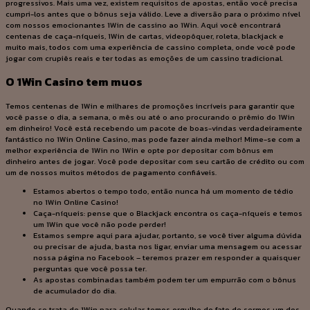
progressivos. Mais uma vez, existem requisitos de apostas, então você precisa
cumpri-los antes que o bônus seja válido. Leve a diversão para o próximo nível
com nossos emocionantes 1Win de cassino ao 1Win. Aqui você encontrará
centenas de caça-níqueis, 1Win de cartas, videopôquer, roleta, blackjack e
muito mais, todos com uma experiência de cassino completa, onde você pode
jogar com crupiês reais e ter todas as emoções de um cassino tradicional.
O 1Win Casino tem muos
Temos centenas de 1Win e milhares de promoções incríveis para garantir que
você passe o dia, a semana, o mês ou até o ano procurando o prêmio do 1Win
em dinheiro! Você está recebendo um pacote de boas-vindas verdadeiramente
fantástico no 1Win Online Casino, mas pode fazer ainda melhor! Mime-se com a
melhor experiência de 1Win no 1Win e opte por depositar com bônus em
dinheiro antes de jogar. Você pode depositar com seu cartão de crédito ou com
um de nossos muitos métodos de pagamento confiáveis.
Estamos abertos o tempo todo, então nunca há um momento de tédio
no 1Win Online Casino!
Caça-níqueis: pense que o Blackjack encontra os caça-níqueis e temos
um 1Win que você não pode perder!
Estamos sempre aqui para ajudar, portanto, se você tiver alguma dúvida
ou precisar de ajuda, basta nos ligar, enviar uma mensagem ou acessar
nossa página no Facebook – teremos prazer em responder a quaisquer
perguntas que você possa ter.
As apostas combinadas também podem ter um empurrão com o bônus
de acumulador do dia.
Quando se trata de 1Win para celular, temos orgulho do fato de sermos um dos