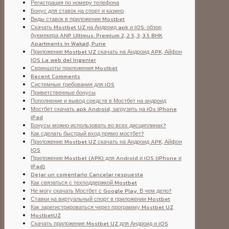
Регистрация по номеру телефона
Бонус для ставок на спорт и казино
Виды ставок в приложении Mostbet
Скачать Mostbet UZ на Андроид apk и IOS: обзор
букмекера ANP Ultimus: Premium 2, 2 5, 3, 3.5 BHK
Apartments in Wakad, Pune
Приложение Mostbet UZ скачать на Андроид APK, Айфон
IOS La web del Ingenier
Скриншоты приложения Mostbet
Recent Comments
Системные требования для iOS
Приветственные бонусы
Пополнение и вывод средств в Мостбет на андроид
Мостбет скачать apk Android, загрузить на iOs iPhone
iPad
Бонусы можно использовать во всех дисциплинах?
Как сделать быстрый вход прямо мостбет?
Приложение Mostbet UZ скачать на Андроид APK, Айфон
IOS
Приложение Mostbet (APK) для Android и iOS (iPhone и
iPad)
Dejar un comentario Cancelar respuesta
Как связаться с техподдержкой Mostbet
Не могу скачать Мостбет с Google Play. В чем дело?
Ставки на виртуальный спорт в приложении Mostbet
Как зарегистрироваться через программу Mostbet UZ
MostbetUZ
Скачать приложение Mostbet UZ для Андроид и iOS