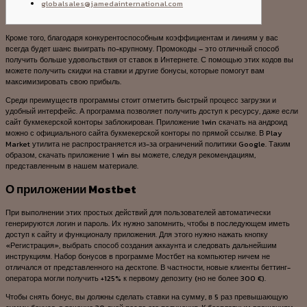
globalsales@jamedainternational.com
Кроме того, благодаря конкурентоспособным коэффициентам и линиям у вас
всегда будет шанс выиграть по-крупному. Промокоды – это отличный способ
получить больше удовольствия от ставок в Интернете. С помощью этих кодов вы
можете получить скидки на ставки и другие бонусы, которые помогут вам
максимизировать свою прибыль.
Среди преимуществ программы стоит отметить быстрый процесс загрузки и
удобный интерфейс. А программа позволяет получить доступ к ресурсу, даже если
сайт букмекерской конторы заблокирован. Приложение 1win скачать на андроид
можно с официального сайта букмекерской конторы по прямой ссылке. В Play
Market утилита не распространяется из-за ограничений политики Google. Таким
образом, скачать приложение 1 win вы можете, следуя рекомендациям,
представленным в нашем материале.
О приложении Mostbet
При выполнении этих простых действий для пользователей автоматически
генерируются логин и пароль. Их нужно запомнить, чтобы в последующем иметь
доступ к сайту и функционалу приложения. Для этого нужно нажать кнопку
«Регистрация», выбрать способ создания аккаунта и следовать дальнейшим
инструкциям. Набор бонусов в программе Мостбет на компьютер ничем не
отличался от представленного на десктопе. В частности, новые клиенты беттинг-
оператора могли получить +125% к первому депозиту (но не более 300 €).
Чтобы снять бонус, вы должны сделать ставки на сумму, в 5 раз превышающую