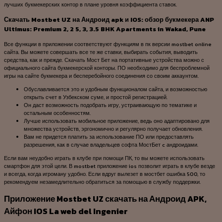
лучших букмекерских контор в плане уровня коэффициента ставок.
Скачать Mostbet UZ на Андроид apk и IOS: обзор букмекера ANP
Ultimus: Premium 2, 2 5, 3, 3.5 BHK Apartments in Wakad, Pune
Все функции в приложении соответствуют функциям в пк версии mostbet online
сайта. Вы можете совершать все те же ставки, выбирать события, выводить
средства, как и прежде. Скачать Мост Бет на портативные устройства можно с
официального сайта букмекерской конторы. ПО необходимо для беспроблемной
игры на сайте букмекера и бесперебойного соединения со своим аккаунтом.
Обуславливается это и удобным функционалом сайта, и возможностью
открыть счет в Узбекском суме, и простой регистрацией.
Он даст возможность подобрать игру, устраивающую по тематике и
остальным особенностям.
Лучше использовать мобильное приложение, ведь оно адаптировано для
множества устройств, эргономично и регулярно получает обновления.
Вам не придется платить за использование ПО или предоставлять
разрешения, как в случае владельцев софта МостБет c андроидами.
Если вам неудобно играть в клубе при помощи ПК, то вы можете использовать
смартфон для этой цели. В mostbet приложение ios позволит играть в клубе везде
и всегда, когда игроману удобно. Если вдруг вылезет в мостбет ошибка 500, то
рекомендуем незамедлительно обратиться за помощью в службу поддержки.
Приложение Mostbet UZ скачать на Андроид APK,
Айфон IOS La web del Ingenier