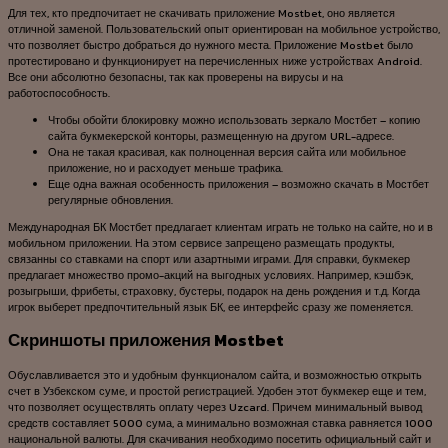
Для тех, кто предпочитает не скачивать приложение Mostbet, оно является
отличной заменой. Пользовательский опыт ориентирован на мобильное устройство,
что позволяет быстро добраться до нужного места. Приложение Mostbet было
протестировано и функционирует на перечисленных ниже устройствах Android.
Все они абсолютно безопасны, так как проверены на вирусы и на
работоспособность.
Чтобы обойти блокировку можно использовать зеркало Мостбет – копию
сайта букмекерской конторы, размещенную на другом URL-адресе.
Она не такая красивая, как полноценная версия сайта или мобильное
приложение, но и расходует меньше трафика.
Еще одна важная особенность приложения – возможно скачать в Мостбет
регулярные обновления.
Международная БК Мостбет предлагает клиентам играть не только на сайте, но и в
мобильном приложении. На этом сервисе запрещено размещать продукты,
связанны со ставками на спорт или азартными играми. Для справки, букмекер
предлагает множество промо-акций на выгодных условиях. Например, кэшбэк,
розыгрыши, фрибеты, страховку, бустеры, подарок на день рождения и т.д. Когда
игрок выберет предпочтительный язык БК, ее интерфейс сразу же поменяется.
Скриншоты приложения Mostbet
Обуславливается это и удобным функционалом сайта, и возможностью открыть
счет в Узбекском суме, и простой регистрацией. Удобен этот букмекер еще и тем,
что позволяет осуществлять оплату через Uzcard. Причем минимальный вывод
средств составляет 5000 сума, а минимально возможная ставка равняется 1000
национальной валюты. Для скачивания необходимо посетить официальный сайт и