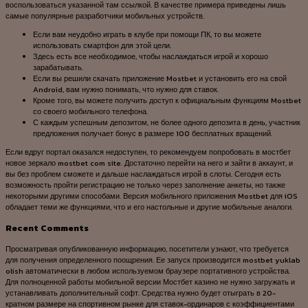
воспользоваться указанной там ссылкой. В качестве примера приведены лишь
самые популярные разработчики мобильных устройств.
Если вам неудобно играть в клубе при помощи ПК, то вы можете
использовать смартфон для этой цели.
Здесь есть все необходимое, чтобы наслаждаться игрой и хорошо
зарабатывать.
Если вы решили скачать приложение Mostbet и установить его на свой
Android, вам нужно понимать, что нужно для ставок.
Кроме того, вы можете получить доступ к официальным функциям Mostbet
со своего мобильного телефона.
С каждым успешным депозитом, не более одного депозита в день, участник
предложения получает бонус в размере 100 бесплатных вращений.
Если вдруг портал оказался недоступен, то рекомендуем попробовать в мостбет
новое зеркало mostbet com site. Достаточно перейти на него и зайти в аккаунт, и
вы без проблем сможете и дальше наслаждаться игрой в слоты. Сегодня есть
возможность пройти регистрацию не только через заполнение анкеты, но также
некоторыми другими способами. Версия мобильного приложения Mostbet для iOS
обладает теми же функциями, что и его настольные и другие мобильные аналоги.
Recent Comments
Просматривая опубликованную информацию, посетители узнают, что требуется
для получения определенного поощрения. Ее запуск производится mostbet yuklab
olish автоматически в любом используемом браузере портативного устройства.
Для полноценной работы мобильной версии Мостбет казино не нужно загружать и
устанавливать дополнительный софт. Средства нужно будет отыграть в 20-
кратном размере на спортивном рынке для ставок-ординаров с коэффициентами