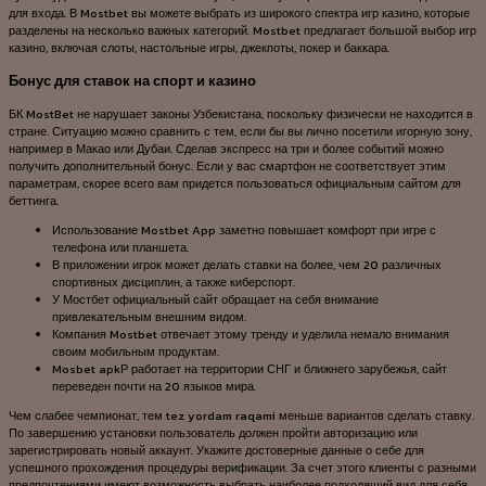
для входа. В Mostbet вы можете выбрать из широкого спектра игр казино, которые
разделены на несколько важных категорий. Mostbet предлагает большой выбор игр
казино, включая слоты, настольные игры, джекпоты, покер и баккара.
Бонус для ставок на спорт и казино
БК MostBet не нарушает законы Узбекистана, поскольку физически не находится в
стране. Ситуацию можно сравнить с тем, если бы вы лично посетили игорную зону,
например в Макао или Дубаи. Сделав экспресс на три и более событий можно
получить дополнительный бонус. Если у вас смартфон не соответствует этим
параметрам, скорее всего вам придется пользоваться официальным сайтом для
беттинга.
Использование Mostbet App заметно повышает комфорт при игре с
телефона или планшета.
В приложении игрок может делать ставки на более, чем 20 различных
спортивных дисциплин, а также киберспорт.
У Мостбет официальный сайт обращает на себя внимание
привлекательным внешним видом.
Компания Mostbet отвечает этому тренду и уделила немало внимания
своим мобильным продуктам.
Mosbet apkР работает на территории СНГ и ближнего зарубежья, сайт
переведен почти на 20 языков мира.
Чем слабее чемпионат, тем tez yordam raqami меньше вариантов сделать ставку.
По завершению установки пользователь должен пройти авторизацию или
зарегистрировать новый аккаунт. Укажите достоверные данные о себе для
успешного прохождения процедуры верификации. За счет этого клиенты с разными
предпочтениями имеют возможность выбрать наиболее подходящий вид для себя.