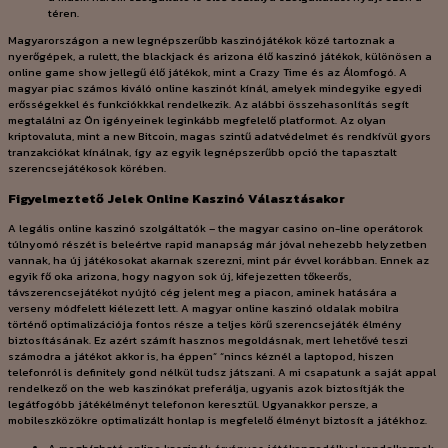
téren.
Magyarországon a new legnépszerűbb kaszinójátékok közé tartoznak a
nyerőgépek, a rulett, the blackjack és arizona élő kaszinó játékok, különösen a
online game show jellegű élő játékok, mint a Crazy Time és az Álomfogó. A
magyar piac számos kiváló online kaszinót kínál, amelyek mindegyike egyedi
erősségekkel és funkciókkkal rendelkezik. Az alábbi összehasonlítás segít
megtalálni az Ön igényeinek leginkább megfelelő platformot. Az olyan
kriptovaluta, mint a new Bitcoin, magas szintű adatvédelmet és rendkívül gyors
tranzakciókat kínálnak, így az egyik legnépszerűbb opció the tapasztalt
szerencsejátékosok körében.
Figyelmeztető Jelek Online Kaszinó Választásakor
A legális online kaszinó szolgáltatók – the magyar casino on-line operátorok
túlnyomó részét is beleértve rapid manapság már jóval nehezebb helyzetben
vannak, ha új játékosokat akarnak szerezni, mint pár évvel korábban. Ennek az
egyik fő oka arizona, hogy nagyon sok új, kifejezetten tőkeerős,
távszerencsejátékot nyújtó cég jelent meg a piacon, aminek hatására a
verseny módfelett kiélezett lett. A magyar online kaszinó oldalak mobilra
történő optimalizációja fontos része a teljes körű szerencsejáték élmény
biztosításának. Ez azért számít hasznos megoldásnak, mert lehetővé teszi
számodra a játékot akkor is, ha éppen” “nincs kéznél a laptopod, hiszen
telefonról is definitely gond nélkül tudsz játszani. A mi csapatunk a saját appal
rendelkező on the web kaszinókat preferálja, ugyanis azok biztosítják the
legátfogóbb játékélményt telefonon keresztül. Ugyanakkor persze, a
mobileszközökre optimalizált honlap is megfelelő élményt biztosít a játékhoz.
A megbízható online kaszinók érvényes játékengedéllyel rendelkeznek,