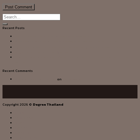
Recent Posts
Betist Casino ile casino ✨ heyecanı cebinde
Alev apk download kullanıcı deneyimleri ve indirme ipuçları ⭐
Lyra Casino bonus ja sen säännöt selitettynä yksityiskohtaisesti
Sugar Rush Demo Tr İle Eğlence
Erfahren Sie, wie Sie den Welle Casino Bonus zu Ihrem Vorteil nutzen
können
Recent Comments
A WordPress Commenter
on
Hello world!
Copyright 2026 ©
Degree Thailand
HOME
OUR STORY
SERVICE
PRODUCT
PROJECT
CONTACT US