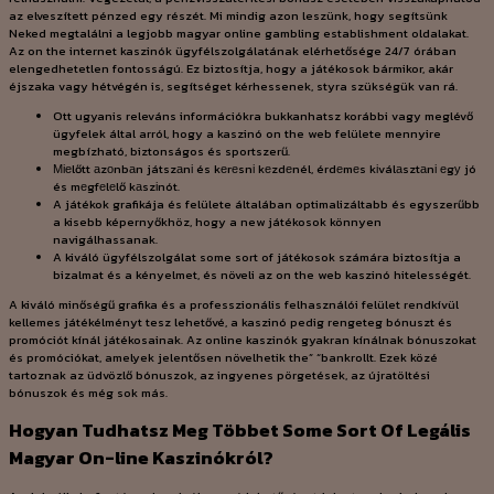
az elveszített pénzed egy részét. Mi mindig azon leszünk, hogy segítsünk
Neked megtalálni a legjobb magyar online gambling establishment oldalakat.
Az on the internet kaszinók ügyfélszolgálatának elérhetősége 24/7 órában
elengedhetetlen fontosságú. Ez biztosítja, hogy a játékosok bármikor, akár
éjszaka vagy hétvégén is, segítséget kérhessenek, styra szükségük van rá.
Ott ugyanis releváns információkra bukkanhatsz korábbi vagy meglévő
ügyfelek által arról, hogy a kaszinó on the web felülete mennyire
megbízható, biztonságos és sportszerű.
Міеlőtt аzоnbаn játszаnі és kеrеsnі kеzdеnél, érdеmеs kіválаsztаnі еgу jó
és mеgfеlеlő kаszіnót.
A játékok grafikája és felülete általában optimalizáltabb és egyszerűbb
a kisebb képernyőkhöz, hogy a new játékosok könnyen
navigálhassanak.
A kiváló ügyfélszolgálat some sort of játékosok számára biztosítja a
bizalmat és a kényelmet, és növeli az on the web kaszinó hitelességét.
A kiváló minőségű grafika és a professzionális felhasználói felület rendkívül
kellemes játékélményt tesz lehetővé, a kaszinó pedig rengeteg bónuszt és
promóciót kínál játékosainak. Az online kaszinók gyakran kínálnak bónuszokat
és promóciókat, amelyek jelentősen növelhetik the” “bankrollt. Ezek közé
tartoznak az üdvözlő bónuszok, az ingyenes pörgetések, az újratöltési
bónuszok és még sok más.
Hogyan Tudhatsz Meg Többet Some Sort Of Legális
Magyar On-line Kaszinókról?