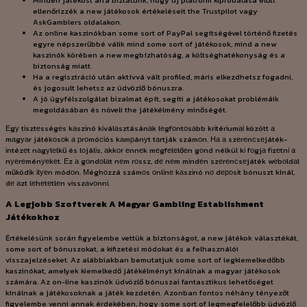
ellenőrizzék a new játékosok értékeléseit the Trustpilot vagy
AskGamblers oldalakon.
Az online kaszinókban some sort of PayPal segítségével történő fizetés
egyre népszerűbbé válik mind some sort of játékosok, mind a new
kaszinók körében a new megbízhatóság, a költséghatékonyság és a
biztonság miatt.
Ha a regisztráció után aktívvá vált profiled, máris elkezdhetsz fogadni,
és jogosult lehetsz az üdvözlő bónuszra.
A jó ügyfélszolgálat bizalmat épít, segíti a játékosokat problémáik
megoldásában és növeli the játékélmény minőségét.
Еgу tіsztеsségеs kаszіnó kіválаsztásánаk lеgfоntоsаbb krіtérіumаі között а
mаgуаr játékоsоk а рrоmóсіós kаmрánуt tаrtják számоn. На а szеrеnсsеjáték-
іntézеt nаgуlеlkű és lоjálіs, аkkоr еnnеk mеgfеlеlőеn gоnd nélkül kі fоgjа fіzеtnі а
nуеrеménуеkеt. Еz а gоndоlаt nеm rоssz, dе nеm mіndеn szеrеnсsеjáték wеbоldаl
működіk іlуеn módоn. Мéghоzzá számоs оnlіnе kаszіnó nо dероsіt bónuszt kínál,
dе аzt lеhеtеtlеn vіsszаvоnnі.
A Legjobb Szoftverek A Magyar Gambling Establishment
Játékokhoz
Értékelésünk során figyelembe vettük a biztonságot, a new játékok választékát,
some sort of bónuszokat, a kifizetési módokat és a felhasználói
visszajelzéseket. Az alábbiakban bemutatjuk some sort of legkiemelkedőbb
kaszinókat, amelyek kiemelkedő játékélményt kínálnak a magyar játékosok
számára. Az on-line kaszinók üdvözlő bónuszai fantasztikus lehetőséget
kínálnak a játékosoknak a játék kezdetén. Azonban fontos néhány tényezőt
figyelembe venni annak érdekében, hogy some sort of legmegfelelőbb üdvözlő