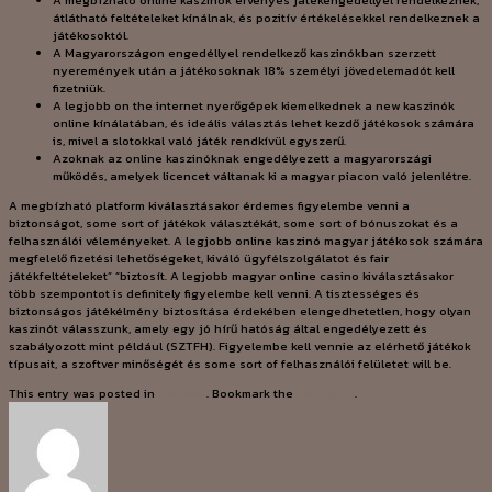
átlátható feltételeket kínálnak, és pozitív értékelésekkel rendelkeznek a
játékosoktól.
A Magyarországon engedéllyel rendelkező kaszinókban szerzett
nyeremények után a játékosoknak 18% személyi jövedelemadót kell
fizetniük.
A legjobb on the internet nyerőgépek kiemelkednek a new kaszinók
online kínálatában, és ideális választás lehet kezdő játékosok számára
is, mivel a slotokkal való játék rendkívül egyszerű.
Azoknak az online kaszinóknak engedélyezett a magyarországi
működés, amelyek licencet váltanak ki a magyar piacon való jelenlétre.
A megbízható platform kiválasztásakor érdemes figyelembe venni a
biztonságot, some sort of játékok választékát, some sort of bónuszokat és a
felhasználói véleményeket. A legjobb online kaszinó magyar játékosok számára
megfelelő fizetési lehetőségeket, kiváló ügyfélszolgálatot és fair
játékfeltételeket” “biztosít. A legjobb magyar online casino kiválasztásakor
több szempontot is definitely figyelembe kell venni. A tisztességes és
biztonságos játékélmény biztosítása érdekében elengedhetetlen, hogy olyan
kaszinót válasszunk, amely egy jó hírű hatóság által engedélyezett és
szabályozott mint például (SZTFH). Figyelembe kell vennie az elérhető játékok
típusait, a szoftver minőségét és some sort of felhasználói felületet will be.
This entry was posted in
Reviewe
. Bookmark the
permalink
.