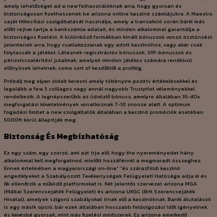
amely lehetőséget ad a new felhasználóknak arra, hogy gyorsan és
biztonságosan fizethessenek be arizona online kaszinó számlájukra. A Maestro
saját titkosítási szolgáltatását használja, amely a tranzakció során bárki más
előtt rejtve tartja a bankszámla adatait, és minden alkalommal garantálja a
biztonságos fizetést. A különböző formákban kínált bónuszok vonzó ösztönzést
jelentenek arra, hogy csatlakozzanak egy adott kaszinóhoz, vagy akár csak
folytassák a játékot. Léteznek regisztrációs bónuszok, VIP-bónuszok és
pénzvisszatérítési jutalmak, amelyek minden játékos számára rendkívül
előnyösek lehetnek; some sort of kezdőktől a profikig.
Próbálj meg olyan oldalt keresni amely többnyire pozitív értékelésekkel és
legalább a few, 5 csillagos vagy annál nagyobb Trustpilot véleményekkel
rendelkezik. A legnépszerűbb az üdvözlő bónusz, amelyre általában 35-40x
megforgatási követelmények vonatkoznak 7-10 snooze alatt. A optimum
fogadási limitet a new szolgáltatók általában a kaszinó promóciók esetében
5000ft körül állapítják meg.
Biztonság És Megbízhatóság
Ez egy szám, egy szorzó, ami azt írja elő, hogy the nyereményedet hány
alkalommal kell megforgatnod, mielőtt hozzáférnél a megmaradt összeghez.
Ennek értelmében a magyarországi on-line” “és szárazföldi kaszinó
engedélyeket a Szabályozott Tevékenységek Felügyeleti Hatósága adja ki és
ők ellenőrzik a működő platformokat is. Két jelentős szervezet arizona MGA
(Máltai Szerencsejáték Felügyelet) és arizona UKGC (Brit Szerencsejáték
Hivatal), amelyek szigorú szabályokat írnak elő a kaszinóknak. Banki átutalások
is egy másik opció, bár ezek általában hosszabb feldolgozási időt igényelnek,
és kevésbé gyorsak, mint más fizetési módszerek. Ez arizona emelkedő