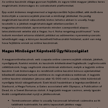
Az online kaszinók világa gyorsan fejlődik, és egyre több magyar játékos keres
megbízható, biztonságos és szórakoztató platformokat.
Épp ezért érdemes megismerned a legnépszerűbb fejlesztőket, akik évről-évre
biztosítják a szerencsejáték piacnak a minőségi játékokat. Ha pedig
megbízható kaszinót választottál, biztos lehetsz abban is usually, hogy
tesztelik is a játékok megbízhatóságát véletlenszerűen. A
magyarkaszinooldalak. apresentando minden szempontból alapos
letesztelésnek vetette alá a Vegas. hu-t. Noha rengeteg pozitívumot” “este
tudunk mondani arizona oldalról, például az adómentes nyereményszerzés
lehetőségét vagy a könnyen kezelhető felhasználói felületet, azért van még
hova fejlődnie ennek az online kaszinónak.
Magas Minőséget Képviselő Ügyfélszolgálat
A magyaronlinekaszinok. web csapata online szerencsejáték oldalak, játékok,
nyerőgépek, fizetési módok, és kaszinók értékelésével foglalkozik. Legfontosabb
célkitűzésünk, hogy segítsünk olvasóinknak eldönteni, melyik a legjobb online
kaszinó. Csak biztonságos és rendkívüli online kaszinó bónusz ajánlatokkal
bővelkedő oldalakat tartunk említésre és regisztrálásra méltónak. A legjobb
online kaszinó oldalakon játszva akár 10, 000-nél is usually több különböző
nyerőgép közül válogathatunk. Ezek közül hazánkban a legnépszerűbbek a
Starburst, a Mega Fortune, a Gates associated with Olympus, a Publication of
Dead, és a Sweet Bonanza slotok. A legújabb magyar casinos, amely igazán
kiváló szolgáltatásokat nyújt a játékosoknak.
Természetesen akkor is usually hasznosak lehetnek számodra az itt
található tudnivalók, ha aktív, tapasztalt játékos vagy.