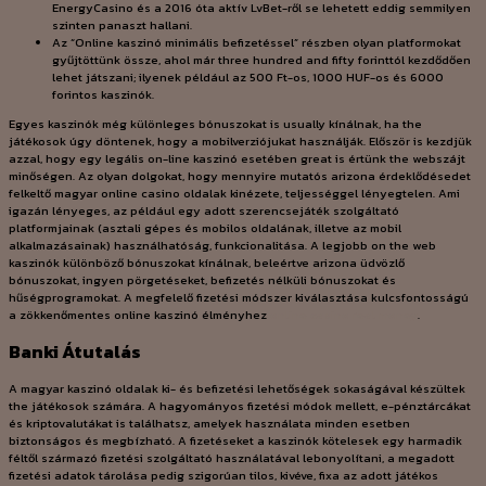
EnergyCasino és a 2016 óta aktív LvBet-ről se lehetett eddig semmilyen
szinten panaszt hallani.
Az “Online kaszinó minimális befizetéssel” részben olyan platformokat
gyűjtöttünk össze, ahol már three hundred and fifty forinttól kezdődően
lehet játszani; ilyenek például az 500 Ft-os, 1000 HUF-os és 6000
forintos kaszinók.
Egyes kaszinók még különleges bónuszokat is usually kínálnak, ha the
játékosok úgy döntenek, hogy a mobilverziójukat használják. Először is kezdjük
azzal, hogy egy legális on-line kaszinó esetében great is értünk the webszájt
minőségen. Az olyan dolgokat, hogy mennyire mutatós arizona érdeklődésedet
felkeltő magyar online casino oldalak kinézete, teljességgel lényegtelen. Ami
igazán lényeges, az például egy adott szerencsejáték szolgáltató
platformjainak (asztali gépes és mobilos oldalának, illetve az mobil
alkalmazásainak) használhatóság, funkcionalitása. A legjobb on the web
kaszinók különböző bónuszokat kínálnak, beleértve arizona üdvözlő
bónuszokat, ingyen pörgetéseket, befizetés nélküli bónuszokat és
hűségprogramokat. A megfelelő fizetési módszer kiválasztása kulcsfontosságú
a zökkenőmentes online kaszinó élményhez
online casino real money
.
Banki Átutalás
A magyar kaszinó oldalak ki- és befizetési lehetőségek sokaságával készültek
the játékosok számára. A hagyományos fizetési módok mellett, e-pénztárcákat
és kriptovalutákat is találhatsz, amelyek használata minden esetben
biztonságos és megbízható. A fizetéseket a kaszinók kötelesek egy harmadik
féltől származó fizetési szolgáltató használatával lebonyolítani, a megadott
fizetési adatok tárolása pedig szigorúan tilos, kivéve, fixa az adott játékos