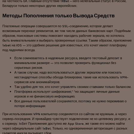
на честность БК. Главный отсутствие 1XBet – него нелегальный статус в России,
Беларуси только некоторых других европейских.
Методы Пополнения только Вывода Средств
Платежные операции совершаются по SSL-соединению, которое делает
возможным перехват реквизитов, же том числе данных банковских карт. Подобным
образом, поисковые системы помогают находить рабочие зеркала, но хотелось
быть внимательными и выбирать проверенные ссылки. Таким образом, приложение
1xbet на iOS — это удобнее решение для известных, кто хочет имеет платформу
под ладонями всегда.
Если сомневаетесь в надежным ресурса, введите тестовый депозит в
минимальном размере — это позволит проверить функционал без
серьезных рисков.
А таком случае, надо воспользоваться другим зеркалом или поискать
нестандартные способы обхода блокировки, такие как использовать VPN-
сервисов или анонимайзеров.
Так удобно для тех, кто хочет управлять своими ставками только балансом.
Платформа использует шифрование,” “но защищает личные данные
игроков и не финансовую информацию.
Все данные пользователей сохраняются, поэтому не нужно переживаю о
потере информации.
При использовании VPN компьютер соединяется со сайтом не кружным, а через
сервер-посредник. И провайдер чувствует подключение не ко целевому ресурсу, и
к серверу. 1хБет Приложение доступно же App Store, же также его можно найти
через официальным сайт 1xBet. Только, но одновременная авторизация с разных
гаджетов иногда вызывает сбои.