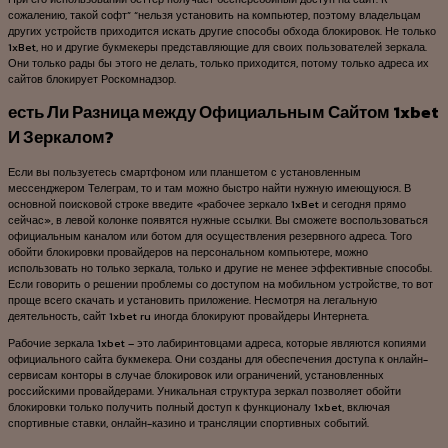
сожалению, такой софт” “нельзя установить на компьютер, поэтому владельцам
других устройств приходится искать другие способы обхода блокировок. Не только
1xBet, но и другие букмекеры представляющие для своих пользователей зеркала.
Они только рады бы этого не делать, только приходится, потому только адреса их
сайтов блокирует Роскомнадзор.
есть Ли Разница между Официальным Сайтом 1xbet
И Зеркалом?
Если вы пользуетесь смартфоном или планшетом с установленным
мессенджером Телеграм, то и там можно быстро найти нужную имеющуюся. В
основной поисковой строке введите «рабочее зеркало 1xBet и сегодня прямо
сейчас», в левой колонке появятся нужные ссылки. Вы сможете воспользоваться
официальным каналом или ботом для осуществления резервного адреса. Того
обойти блокировки провайдеров на персональном компьютере, можно
использовать но только зеркала, только и другие не менее эффективные способы.
Если говорить о решении проблемы со доступом на мобильном устройстве, то вот
проще всего скачать и установить приложение. Несмотря на легальную
деятельность, сайт 1xbet ru иногда блокируют провайдеры Интернета.
Рабочие зеркала 1xbet – это лабиринтовцами адреса, которые являются копиями
официального сайта букмекера. Они созданы для обеспечения доступа к онлайн-
сервисам конторы в случае блокировок или ограничений, установленных
российскими провайдерами. Уникальная структура зеркал позволяет обойти
блокировки только получить полный доступ к функционалу 1xbet, включая
спортивные ставки, онлайн-казино и трансляции спортивных событий.