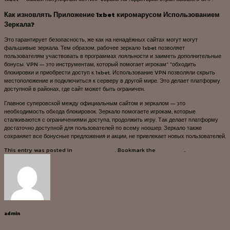
Как изновлять Приложение 1xbet киромарусом Использованием
Зеркала?
Это гарантирует безопасность, же как на ненадёжных сайтах могут могут
фальшивые зеркала. Тем образом, рабочее зеркало 1xbet позволяет
пользователям участвовать в программах лояльности и заиметь дополнительные
бонусы. VPN — это инструментам, который помогает игрокам” “обходить
блокировки и приобрести доступ к 1xbet. Использование VPN позволяли скрыть
местоположение и подключиться к серверу в другой мире. Это делает платформу
доступной в районах, где сайт может быть ограничен.
Главное суперовской между официальным сайтом и зеркалом — это
необходимость обхода блокировок. Зеркало помогаете игрокам, которые
сталкиваются с ограничениями доступа, продолжить игру. Так делает платформу
достаточно доступной для пользователей по всему ноошер. Зеркало также
сохраняет все бонусные предложения и акции, не привлекает новых пользователей.
This entry was posted in
Uncategorized
. Bookmark the
permalink
.
admin
Kokpitte Kullanılan Pilot Dili: Aviatör Lingo Anlama Rehberi