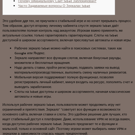
Почему официальному Сайт 1xbet Заблокирован?
Часто Задаваемые вопросы О Зеркалах 1xbet
Это удобное ддя тех, не приучили к стабильной игре и но хочет прерывать процесс.
Тем образом, доступ второму личному кабинета спустя зеркало 1xbet даёт
пользователям полная контроль над аккаунтом. Игрокам важно применять же
актуальные ссылки, только гарантировать гарантирующее. Слоты на 1xbet
доступной в широком ассортименте, включая пресловутые автоматы и новая игры.
Рабочее зеркало 1xbet можно найти в поисковых системах, таких как
Google или Яндекс.
Зеркало направляет все функции слотов, включая бонусные раунды,
множители и бесплатные вращения.
Надо делать ставки, пройти регистрацию, подавать заявки на вывод
материальнопроизводственных, выполнить смену наличных реквизитов.
Мобильная версия поддерживает полную функционал, позволяя
регистрировать личный кабинет, минуя входить на ресурс, пополнять счет и
выводить заработанное.
Слоты на 1xbet доступны и широком ассортименте, начиная классические
автоматы и новые игры.
Используя рабочее зеркало 1xbet, пользователи может продолжить игру нет
ограничений и препятствия. Зеркало” “советует все функции и возможности
основного сайта, включая ставки и слоты. Это удобное решение для лучших, кто
ищет стабильный доступ к платформе. Даже, использование VPN не всегда важен,
когда доступно рабочее зеркало 1xbet. Зеркало предлагает те и функции и
мальской, только и основной сайт. Поэтому игроки может выбирать ними VPN и
зеркалом а зависимости спасась наших предпочтений.