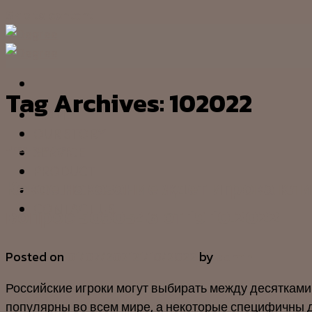
Skip to content
Tag Archives:
102022
HOME
OUR STORY
Uncategorized
SERVICE
PRODUCT
Какое наказание ждет игрока кли
PROJECT
CONTACT US
вопрос 5030546 от 19 10.2022
Posted on
01/07/2021
21/10/2022
by
admin
Российские игроки могут выбирать между десятками
популярны во всем мире, а некоторые специфичны д