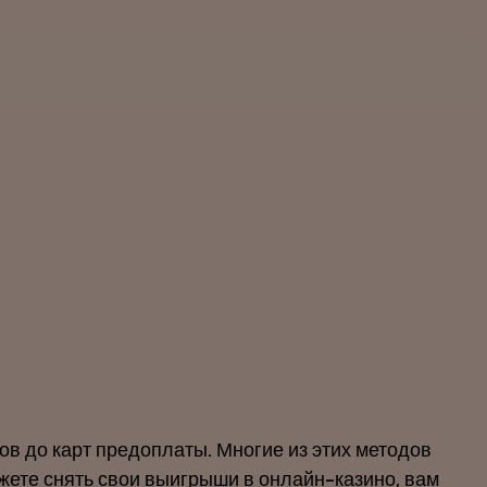
ти интернет, спасибо , Москва
в до карт предоплаты. Многие из этих методов
жете снять свои выигрыши в онлайн-казино, вам