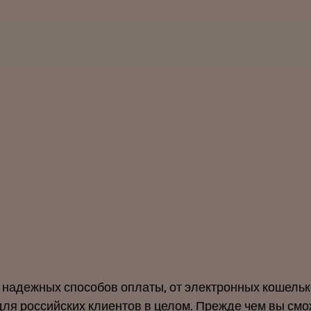
ента за игру в онлайн казино в се
 надежных способов оплаты, от электронных кошелько
ля российских клиентов в целом. Прежде чем вы смо