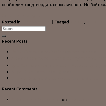
необходимо подтвердить свою личность. Не бойтесь,
Continue reading
→
Posted in
Uncategorized
|
Tagged
102022
,
5030546
Recent Posts
Betist Casino ile casino ✨ heyecanı cebinde
Alev apk download kullanıcı deneyimleri ve indi
Lyra Casino bonus ja sen säännöt selitettynä yks
Sugar Rush Demo Tr İle Eğlence
Erfahren Sie, wie Sie den Welle Casino Bonus zu 
Recent Comments
A WordPress Commenter
on
Hello world!