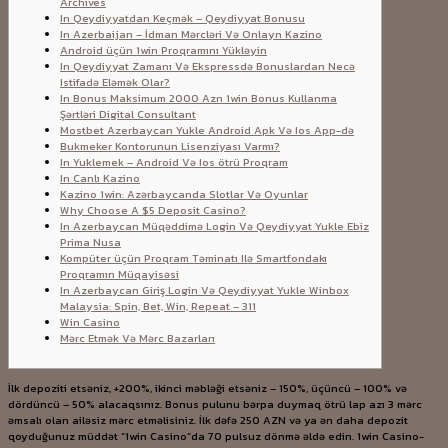
Archives
In Qeydiyyatdan Keçmək – Qeydiyyat Bonusu
In Azerbaijan – İdman Mərcləri Və Onlayn Kazino
Android üçün 1win Proqramını Yükləyin
In Qeydiyyat Zamanı Və Ekspressdə Bonuslardan Necə
Istifadə Eləmək Olar?
In Bonus Maksimum 2000 Azn 1win Bonus Kullanma
Şərtləri Digital Consultant
Mostbet Azerbaycan Yukle Android Apk Və Ios App-də
Bukmeker Kontorunun Lisenziyası Varmı?
In Yuklemek – Android Və Ios ötrü Proqram
In Canlı Kazino
Kazino 1win: Azərbaycanda Slotlar Və Oyunlar
Why Choose A $5 Deposit Casino?
In Azerbaycan Müqəddimə Login Və Qeydiyyat Yukle Ebiz
Prima Nusa
Kompüter üçün Proqram Təminatı Ilə Smartfondakı
Proqramın Müqayisəsi
In Azerbaycan Giriş Login Və Qeydiyyat Yukle Winbox
Malaysia: Spin, Bet, Win, Repeat – 311
Win Casino
Mərc Etmək Və Mərc Bazarları
İlk depoziti etsəniz, +200%, ikinci məbləği etsəniz – 150%, üçüncü – 100% və
dördüncü – 50% alacaqsınız. Bonus pulunu bərpa duymaq ötrü lap azı 3 mərc
əmsalı olan ailəsiz mərc etməlisiniz. İlk dəfə 250 AZN və ya ən daha depozit
qoyduğunuz müddət “1win Casino”da 70 pulsuz dönmə əldə edin. 1win Casino-