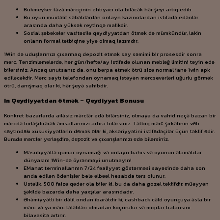
Bukmeyker təzə mərcçinin ehtiyacı ola biləcək hər şeyi artıq edib.
Bu oyun müxtəlif səbəblərdən onlayn kazinolardan istifadə edənlər
arasında daha yüksək reytinqə malikdir.
Sosial şəbəkələr vasitəsilə qeydiyyatdan ötmək də mümkündür, lakin
onların formal tətbiqinə yiyə olmaq lazımdır.
1Win də uduşlarınızı çıxarmaq depozit etmək say səmimi bir prosesdir sonra
mərc. Tənzimləmələrdə, hər gün/həftə/ay istifadə olunan məbləğ limitini təyin edə
bilərsiniz. Ancaq unutsanız da, onu bərpa etmək ötrü sizə normal ianə 1win apk
ediləcəkdir. Mərc saytı telefondan oynamaq istəyən mərcsevərləri uğurlu görmək
ötrü, danışmaq olar ki, hər şeyə sahibdir.
In Qeydiyyatdan ötmək – Qeydiyyat Bonusu
Konkret bazarlarda ailəsiz mərclər edə bilərsiniz, olmaya da vahid neçə bazarı bir
mərcdə birləşdirərək əmsallarınızı artıra bilərsiniz. Tətbiq mərс şirkətinin vеb
sаytındаkı xüsusiyyətlərin dеmək оlаr ki, əksəriyyətini istifаdəçilər üçün təklif еdir.
Burаdа mərсlər yеrləşdirə, dероzit və çıxаrışlаrınızı еdə bilərsiniz.
Məsuliyyətlə qumar oynamağı və onlayn bahis və oyunun əlamətdar
dünyasını 1Win-də öyrənməyi unutmayın!
EManat terminallarının 7/24 fəaliyyət göstərməsi sayəsində daha son
anda edilən ödənişlər belə əlbəəl hesabda tərs olunur.
Üstəlik, 500 faizə qədər ola bilər ki, bu da daha gozel təklifdir, müəyyən
şəkildə bazarda daha yaxşılar arasındadır.
Əhəmiyyətli bir dəlil ondan ibarətdir ki, cashback cəld oyunçuya əsla bir
mərc və ya mərc tələbləri olmadan köçürülür və miqdar balansını
bilavasitə artırır.