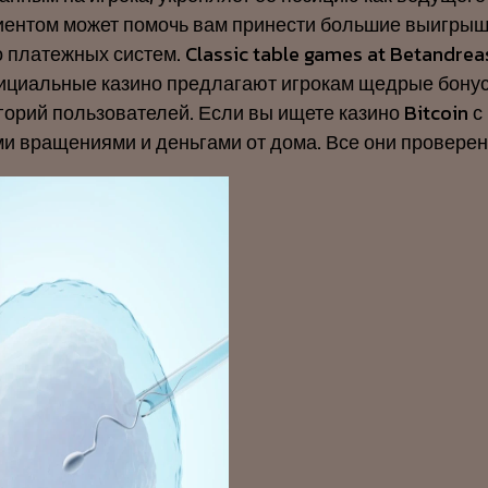
иентом может помочь вам принести большие выигрыши,
атежных систем. Classic table games at Betandreas in
s. Официальные казино предлагают игрокам щедрые бон
горий пользователей. Если вы ищете казино Bitcoin 
ыми вращениями и деньгами от дома. Все они провере