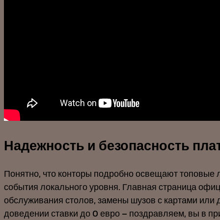
Надежность и безопасность пл
Понятно, что конторы подробно освещают топовые ли
события локального уровня. Главная страница офиц
обслуживания столов, замены шузов с картами или 
доведении ставки до 0 евро – поздравляем, вы в п