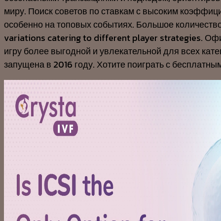
миру. Поиск советов по ставкам с высоким коэффиц
особенно на топовых событиях. Большое количество пл
variations catering to different player strategie
игру более выгодной и увлекательной для всех кате
запущена в 2016 году. Хотите поиграть с бесплатн