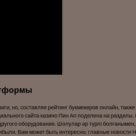
атформы
ги, но, составляя рейтинг букмекеров онлайн, такж
иального сайта казино Пин Ап поделена на разделы. 
другого оборудования. Шолулар әр түрлі болғанымен,
рибыли. Вам может быть интересно: главные новости 