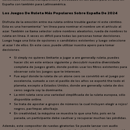
España con también para Latinoamérica.
Los Juegos De Ruleta Más Populares Sobre España De 2024
Disfruta de la emoción entre ma ruleta online trouble gastar ni este céntimo.
Esta es una herramienta” “en línea para nominar el nombre um el artículo al
azar. También se llama selector sobre nombres aleatorios, rueda de nombres to
ruleta en línea. A veces es difícil para todas las personas tomar decisiones.
Luego haga una lista de opciones o candidatos existentes y luego seleccione
al azar 1 de ellos. En este caso, puede utilizar nuestra apero para tomar
decisiones.
Si simply no quieres limitarte a jugar a are generally ruleta, puedes
hacer clic en este enlace siguiente y descubrir nuestra diversidade
completa de juegos gratis, donde podrás usar los filtros existentes para
observar solo los juegos que te interesen.
Fue aquí donde la ruleta de un alone cero se convirtió en el juego por
excelencia, sumado a con el pasillo de los años se exportó the todo el
planeta, excepto a Estados Unidos, donde are generally ruleta de dos
ceros seguía soy la dominante.
La mini ruleta sera una variedad simplificada de la ruleta europea, sólo
disponible online.
Se trata de apostar a grupos de números la cual incluyen elegir a rojos/
negros, par/impar, alto/bajo.
En creatividad, la máquina se muestra lo que una foto, pois en la
parada, un participante debe cautivar y recuperar muchas las pérdidas.
Además, este compositor de ruedas giratorias Se puede lanzar con audio