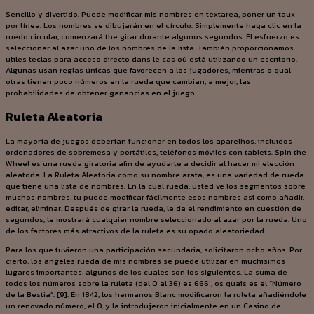
Sencillo y divertido. Puede modificar mis nombres en textarea, poner un taux
por línea. Los nombres se dibujarán en el círculo. Simplemente haga clic en la
ruedo circular, comenzará the girar durante algunos segundos. El esfuerzo es
seleccionar al azar uno de los nombres de la lista. También proporcionamos
útiles teclas para acceso directo dans le cas où está utilizando un escritorio.
Algunas usan reglas únicas que favorecen a los jugadores, mientras o qual
otras tienen poco números en la rueda que cambian, a mejor, las
probabilidades de obtener ganancias en el juego.
Ruleta Aleatoria
La mayoría de juegos deberían funcionar en todos los aparelhos, incluidos
ordenadores de sobremesa y portátiles, teléfonos móviles con tablets. Spin the
Wheel es una rueda giratoria afin de ayudarte a decidir al hacer mi elección
aleatoria. La Ruleta Aleatoria como su nombre arata, es una variedad de rueda
que tiene una lista de nombres. En la cual rueda, usted ve los segmentos sobre
muchos nombres, tu puede modificar fácilmente esos nombres asi como añadir,
editar, eliminar. Después de girar la rueda, le da el rendimiento en cuestión de
segundos, le mostrará cualquier nombre seleccionado al azar por la rueda. Uno
de los factores más atractivos de la ruleta es su opado aleatoriedad.
Para los que tuvieron una participación secundaria, solicitaron ocho años. Por
cierto, los angeles rueda de mis nombres se puede utilizar en muchisimos
lugares importantes, algunos de los cuales son los siguientes. La suma de
todos los números sobre la ruleta (del 0 al 36) es 666′, os quais es el “Número
de la Bestia”. [9]​. En 1842, los hermanos Blanc modificaron la ruleta añadiéndole
un renovado número, el 0, y la introdujeron inicialmente en un Casino de