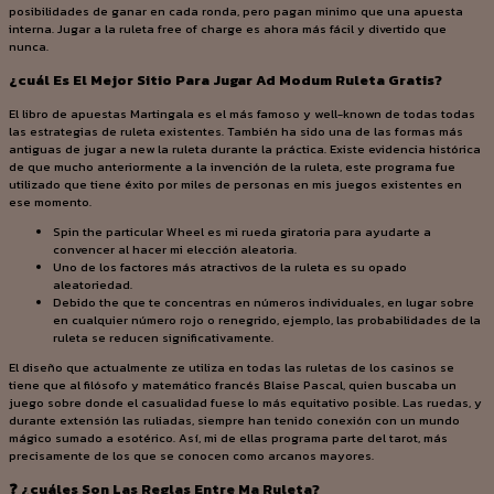
posibilidades de ganar en cada ronda, pero pagan minimo que una apuesta
interna. Jugar a la ruleta free of charge es ahora más fácil y divertido que
nunca.
¿cuál Es El Mejor Sitio Para Jugar Ad Modum Ruleta Gratis?
El libro de apuestas Martingala es el más famoso y well-known de todas todas
las estrategias de ruleta existentes. También ha sido una de las formas más
antiguas de jugar a new la ruleta durante la práctica. Existe evidencia histórica
de que mucho anteriormente a la invención de la ruleta, este programa fue
utilizado que tiene éxito por miles de personas en mis juegos existentes en
ese momento.
Spin the particular Wheel es mi rueda giratoria para ayudarte a
convencer al hacer mi elección aleatoria.
Uno de los factores más atractivos de la ruleta es su opado
aleatoriedad.
Debido the que te concentras en números individuales, en lugar sobre
en cualquier número rojo o renegrido, ejemplo, las probabilidades de la
ruleta se reducen significativamente.
El diseño que actualmente ze utiliza en todas las ruletas de los casinos se
tiene que al filósofo y matemático francés Blaise Pascal, quien buscaba un
juego sobre donde el casualidad fuese lo más equitativo posible. Las ruedas, y
durante extensión las ruliadas, siempre han tenido conexión con un mundo
mágico sumado a esotérico. Así, mi de ellas programa parte del tarot, más
precisamente de los que se conocen como arcanos mayores.
❓ ¿cuáles Son Las Reglas Entre Ma Ruleta?