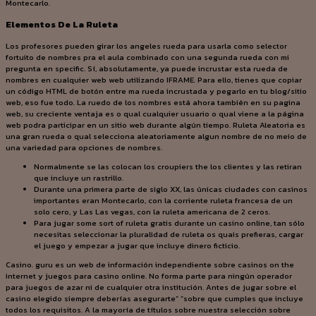
Montecarlo.
Elementos De La Ruleta
Los profesores pueden girar los angeles rueda para usarla como selector
fortuito de nombres pra el aula combinado con una segunda rueda con mi
pregunta en specific. Sí, absolutamente, ya puede incrustar esta rueda de
nombres en cualquier web web utilizando IFRAME. Para ello, tienes que copiar
un código HTML de botón entre ma rueda incrustada y pegarlo en tu blog/sitio
web, eso fue todo. La ruedo de los nombres está ahora también en su pagina
web, su creciente ventaja es o qual cualquier usuario o qual viene a la página
web podra participar en un sitio web durante algún tiempo. Ruleta Aleatoria es
una gran rueda o qual selecciona aleatoriamente algun nombre de no meio de
una variedad para opciones de nombres.
Normalmente se las colocan los croupiers the los clientes y las retiran
que incluye un rastrillo.
Durante una primera parte de siglo XX, las únicas ciudades con casinos
importantes eran Montecarlo, con la corriente ruleta francesa de un
solo cero, y Las Las vegas, con la ruleta americana de 2 ceros.
Para jugar some sort of ruleta gratis durante un casino online, tan sólo
necesitas seleccionar la pluralidad de ruleta os quais prefieras, cargar
el juego y empezar a jugar que incluye dinero ficticio.
Casino. guru es un web de información independiente sobre casinos on the
internet y juegos para casino online. No forma parte para ningún operador
para juegos de azar ni de cualquier otra institución. Antes de jugar sobre el
casino elegido siempre deberías asegurarte” “sobre que cumples que incluye
todos los requisitos. A la mayoría de títulos sobre nuestra selección sobre