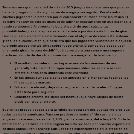
Tenemos una gran variedad de más de 200 juegos de ruleta para que puedas
hacer el juego sin coste alguno, sin descarga y sin registro. Por el contrario,
muchos jugadores la prefieren por el componente humano entre ma misma. El
objetivo not any es otro os quais el de adivinar exactamente en qué lugar de la
ruedo se detendrá finalmente la bola. A partir de aquí, calcula tus
probabilidades, haz tus apuestas en el tapete y presiona este botón de girar.
Hemos puesto en marcha esta denuedo con el objetivo de crear este sistema
global de autoexclusión que permitirá que los jugadores vulnerables bloqueen
tu propio acceso the los sitios sobre juego online. Digamos que desea usar
una rueda giratoria para decidir” “qué comer para una cena y una segunda
rueda em virtude de decidir si comer dentro o enajenar de la alimento.
El resultado es seleccionar ing azar uno de los nombres de are
generally lista. También proporcionamos útiles teclas para acceso
directo cuando está utilizando este escritorio.
En las líneas sumado a calles se apuesta en el horizontal, tocando las
líneas que los marcan.
Entra sobre ela web, deja que cargue el placer de tu elección, y ya
estás listo para seguirse.
Lamentablemente, no suele ser habitual que haya juegos de ruleta
gratis con crupier en vivo.
Bueno, las probabilidades para la ruleta europea son dos vueltas mejores que
todas las de la americana. Para ser precisos, la ventaja” “de casino en los
angeles ruleta europea es del 2, 70% y en la americana, del a few, 26%. Toda la
información y detalles de esta página ha sido revisada por nuestro experto en
casinos online, Fran Sánchez. Luis López es experimentado en la creación de
contenidos honesta, transparentes y enfocados en los datos para el ramo en