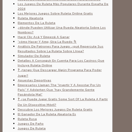
Los Juegos De Ruleta Más Populares Durante España De
2024
Los Mejores Juegos Sobre Ruleta Online Gratis
Ruleta Aleatoria
Elementos De La Ruleta
¿dónde Pueden Utilizar Una Rueda Aleatoria Sobre Los
Nombres?
Hacé Clic Acá Y Empezá A Ganar
“cómo Hacer Y Amp; Gira La Ruedo 🌀
Análisis De Patrones Para Juego: ¿qué Repercute Sus
Resultados Sobre La Ruleta Sobre Línea?
Simulador De Ruleta
Detalles A Conseguir En Cuenta Para Los Casinos Que
Incluye Ruleta Online
❓ ¿tengo Que Descargar Algún Programa Para Poder
Jugar?
Apuestas Deportivas
Empresarios Llaman The “invertir Y A Apostar Por Un
País” Y Advierten Que “hay Grandemente Gente
Pasándola Mal”
❓ ¿se Puede Jugar Gratis Some Sort Of La Ruleta A Partir
De Un Dispositivo Móvil?
Descubre Los Mejores Juegos De Ruleta Gratis
El Ganador De La Ruleta Aleatoria Es
Ruleta Rusa
Juegos De Paño
Juegos De Ruleta