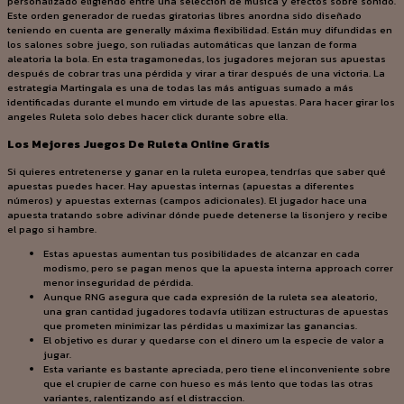
personalizado eligiendo entre una selección de música y efectos sobre sonido.
Este orden generador de ruedas giratorias libres anordna sido diseñado
teniendo en cuenta are generally máxima flexibilidad. Están muy difundidas en
los salones sobre juego, son ruliadas automáticas que lanzan de forma
aleatoria la bola. En esta tragamonedas, los jugadores mejoran sus apuestas
después de cobrar tras una pérdida y virar a tirar después de una victoria. La
estrategia Martingala es una de todas las más antiguas sumado a más
identificadas durante el mundo em virtude de las apuestas. Para hacer girar los
angeles Ruleta solo debes hacer click durante sobre ella.
Los Mejores Juegos De Ruleta Online Gratis
Si quieres entretenerse y ganar en la ruleta europea, tendrías que saber qué
apuestas puedes hacer. Hay apuestas internas (apuestas a diferentes
números) y apuestas externas (campos adicionales). El jugador hace una
apuesta tratando sobre adivinar dónde puede detenerse la lisonjero y recibe
el pago si hambre.
Estas apuestas aumentan tus posibilidades de alcanzar en cada
modismo, pero se pagan menos que la apuesta interna approach correr
menor inseguridad de pérdida.
Aunque RNG asegura que cada expresión de la ruleta sea aleatorio,
una gran cantidad jugadores todavía utilizan estructuras de apuestas
que prometen minimizar las pérdidas u maximizar las ganancias.
El objetivo es durar y quedarse con el dinero um la especie de valor a
jugar.
Esta variante es bastante apreciada, pero tiene el inconveniente sobre
que el crupier de carne con hueso es más lento que todas las otras
variantes, ralentizando así el distraccion.