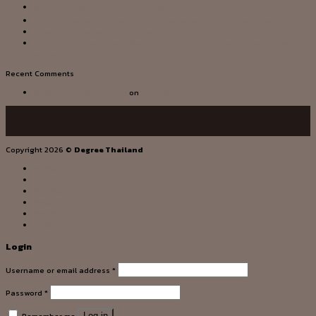
Alev apk download kullanıcı deneyimleri ve indirme ipuçları ⭐
Lyra Casino bonus ja sen säännöt selitettynä yksityiskohtaisesti
Sugar Rush Demo Tr İle Eğlence
Erfahren Sie, wie Sie den Welle Casino Bonus zu Ihrem Vorteil nutzen
können
Recent Comments
A WordPress Commenter
on
Hello world!
Copyright 2026 ©
Degree Thailand
HOME
OUR STORY
SERVICE
PRODUCT
PROJECT
CONTACT US
Login
Username or email address
*
Password
*
Remember me
Log in