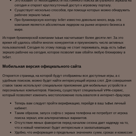
Это избавит от необходимости постоянного поиска актуального зеркала на
сегодня и откроет круглосуточный доступ к игровому порталу.
Существует несколько способов, при помощи которых можно обнаружить
рабочее зеркало 1xbet.
Про букмекерскую контору 1хбет известно довольно много, ведь эта
компания является абсолютным лидером на рынке игорного бизнеса в
мире.
История букмекерской компании 1xbet насчитывает более десяти лет. За это
время ей удалось обойти многих конкурентов и преумножить число активных
пользователей. Сегодня по этому поводу не стоит переживать, ведь есть 1xBet
зеркало рабочее на сегодня, которое позволит вам обойти любую блокировку в
1хБет.
Мобильная версия официального сайта
Откроется страница, на которой будут отображены все доступные игры, а с
удобным поиском, можно будет найти интересующий игрока слот. Для совершения
ставок также используют специальное приложение для мобильных устройств и
персональных компьютеров. Наконец, существует специальный VPN-сервис,
который позволяет изменить местоположение пользователя в интернет-браузере.
Теперь вам следует пройти верификацию, перейдя в ваш 1xBet личный
кабинет.
Таким образом, запуск софта с экрана телефона не потребует от игрока
поиска зеркал, или альтернативных вариантов.
Отсутствие явных фаворитов перед началом сезона дает надежду на то,
что и новый чемпионат будет интересным и захватывающим.
Удобно, что информация о предельных значениях сумм, сроках и комиссии