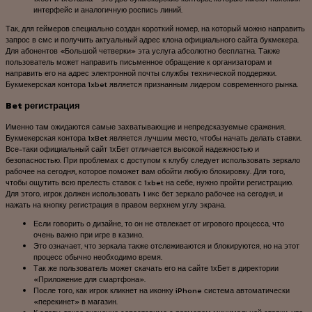
интерфейс и аналогичную роспись линий.
Так, для геймеров специально создан короткий номер, на который можно направить
запрос в смс и получить актуальный адрес клона официального сайта букмекера.
Для абонентов «Большой четверки» эта услуга абсолютно бесплатна. Также
пользователь может направить письменное обращение к организаторам и
направить его на адрес электронной почты службы технической поддержки.
Букмекерская контора 1xbet является признанным лидером современного рынка.
Bet регистрация
Именно там ожидаются самые захватывающие и непредсказуемые сражения.
Букмекерская контора 1xBet является лучшим место, чтобы начать делать ставки.
Все-таки официальный сайт 1хБет отличается высокой надежностью и
безопасностью. При проблемах с доступом к клубу следует использовать зеркало
рабочее на сегодня, которое поможет вам обойти любую блокировку. Для того,
чтобы ощутить всю прелесть ставок с 1xbet на себе, нужно пройти регистрацию.
Для этого, игрок должен использовать 1 икс бет зеркало рабочее на сегодня, и
нажать на кнопку регистрация в правом верхнем углу экрана.
Если говорить о дизайне, то он не отвлекает от игрового процесса, что
очень важно при игре в казино.
Это означает, что зеркала также отслеживаются и блокируются, но на этот
процесс обычно необходимо время.
Так же пользователь может скачать его на сайте 1хБет в директории
«Приложение для смартфона».
После того, как игрок кликнет на иконку iPhone система автоматически
«перекинет» в магазин.