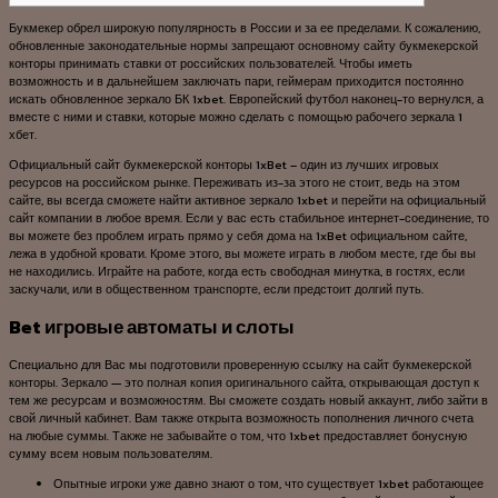
Букмекер обрел широкую популярность в России и за ее пределами. К сожалению,
обновленные законодательные нормы запрещают основному сайту букмекерской
конторы принимать ставки от российских пользователей. Чтобы иметь
возможность и в дальнейшем заключать пари, геймерам приходится постоянно
искать обновленное зеркало БК 1xbet. Европейский футбол наконец-то вернулся, а
вместе с ними и ставки, которые можно сделать с помощью рабочего зеркала 1
хбет.
Официальный сайт букмекерской конторы 1xBet – один из лучших игровых
ресурсов на российском рынке. Переживать из-за этого не стоит, ведь на этом
сайте, вы всегда сможете найти активное зеркало 1xbet и перейти на официальный
сайт компании в любое время. Если у вас есть стабильное интернет-соединение, то
вы можете без проблем играть прямо у себя дома на 1xBet официальном сайте,
лежа в удобной кровати. Кроме этого, вы можете играть в любом месте, где бы вы
не находились. Играйте на работе, когда есть свободная минутка, в гостях, если
заскучали, или в общественном транспорте, если предстоит долгий путь.
Bet игровые автоматы и слоты
Специально для Вас мы подготовили проверенную ссылку на сайт букмекерской
конторы. Зеркало — это полная копия оригинального сайта, открывающая доступ к
тем же ресурсам и возможностям. Вы сможете создать новый аккаунт, либо зайти в
свой личный кабинет. Вам также открыта возможность пополнения личного счета
на любые суммы. Также не забывайте о том, что 1xbet предоставляет бонусную
сумму всем новым пользователям.
Опытные игроки уже давно знают о том, что существует 1xbet работающее