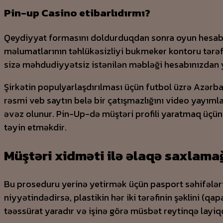
Pin-up Casino etibarlıdırmı?
Qeydiyyat formasını doldurduqdan sonra oyun hesabına
məlumatlarının təhlükəsizliyi bukmeker kontoru tərəfi
sizə məhdudiyyətsiz istənilən məbləği hesabınızdan 
Şirkətin populyarlaşdırılması üçün futbol üzrə Azərba
rəsmi veb saytın belə bir çatışmazlığını video yayıml
əvəz olunur. Pin-Up-də müştəri profili yaratmaq üçün
təyin etməkdir.
Müştəri xidməti ilə əlaqə saxlamağ
Bu proseduru yerinə yetirmək üçün pasport səhifələri
niyyətindədirsə, plastikin hər iki tərəfinin şəklini (
təəssürat yaradır və işinə görə müsbət reytinqə layi