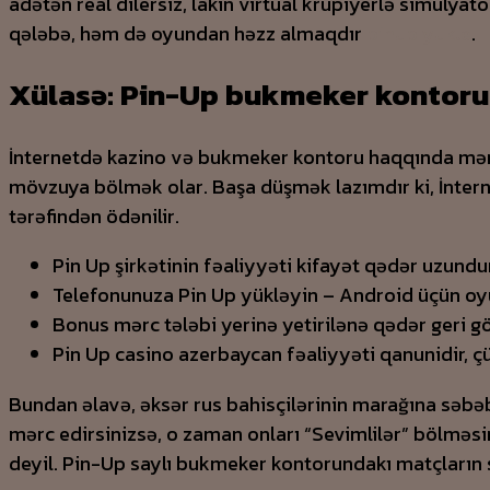
adətən real dilersiz, lakin virtual krupiyerlə simulya
qələbə, həm də oyundan həzz almaqdır
pinup yukle
.
Xülasə: Pin-Up bukmeker kontorun
İnternetdə kazino və bukmeker kontoru haqqında mənfi 
mövzuya bölmək olar. Başa düşmək lazımdır ki, İnterne
tərəfindən ödənilir.
Pin Up şirkətinin fəaliyyəti kifayət qədər uzundur
Telefonunuza Pin Up yükləyin – Android üçün oy
Bonus mərc tələbi yerinə yetirilənə qədər geri g
Pin Up casino azerbaycan fəaliyyəti qanunidir, çün
Bundan əlavə, əksər rus bahisçilərinin marağına səbəb 
mərc edirsinizsə, o zaman onları “Sevimlilər” bölməs
deyil. Pin-Up saylı bukmeker kontorundakı matçların 