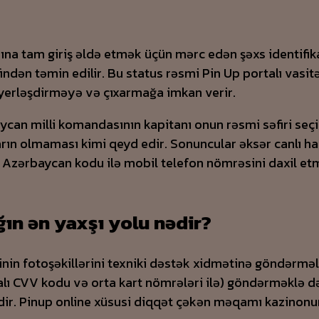
 tam giriş əldə etmək üçün mərc edən şəxs identifikas
ndən təmin edilir. Bu status rəsmi Pin Up portalı vasit
yerləşdirməyə və çıxarmağa imkan verir.
ycan milli komandasının kapitanı onun rəsmi səfiri seç
arın olmaması kimi qeyd edir. Sonuncular əksər canlı ha
 Azərbaycan kodu ilə mobil telefon nömrəsini daxil et
ın ən yaxşı yolu nədir?
nin fotoşəkillərini texniki dəstək xidmətinə göndərməl
qapalı CVV kodu və orta kart nömrələri ilə) göndərməklə
qdir. Pinup online xüsusi diqqət çəkən məqamı kazinonu