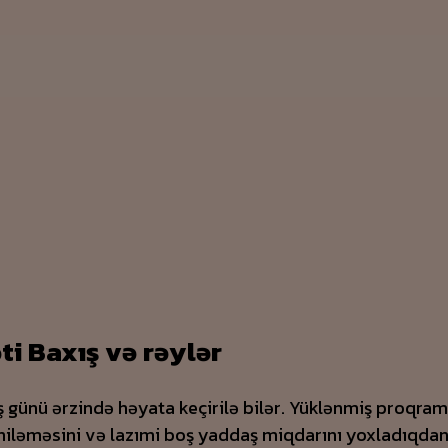
i Baxış və rəylər
ş günü ərzində həyata keçirilə bilər. Yüklənmiş proqra
eniləməsini və lazımi boş yaddaş miqdarını yoxladıqdan