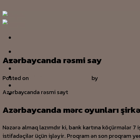
Skip to content
PinUp apk
HOME
Azərbaycanda rəsmi say
OUR STORY
SERVICE
PRODUCT
Posted on
30/09/2022
15/12/2023
by
admin
PROJECT
Azərbaycanda rəsmi sayt
CONTACT US
Azərbaycanda mərc oyunları şirkət
Nəzərə almaq lazımdır ki, bank kartına köçürmələr 7 i
istifadəçilər üçün işləyir. Proqram ən son proqram y