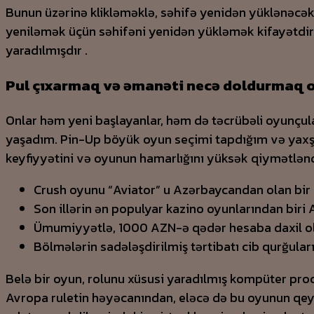
Bunun üzərinə klikləməklə, səhifə yenidən yüklənəcək
yeniləmək üçün səhifəni yenidən yükləmək kifayətdir
yaradılmışdır .
Pul çıxarmaq və əmanəti necə doldurmaq o
Onlar həm yeni başlayanlar, həm də təcrübəli oyunçula
yaşadım. Pin-Up böyük oyun seçimi tapdığım və yaxşı o
keyfiyyətini və oyunun hamarlığını yüksək qiymətlənd
Crush oyunu “Aviator” u Azərbaycandan olan bir 
Son illərin ən populyar kazino oyunlarından biri 
Ümumiyyətlə, 1000 AZN-ə qədər hesaba daxil olm
Bölmələrin sadələşdirilmiş tərtibatı cib qurğula
Belə bir oyun, rolunu xüsusi yaradılmış kompüter proq
Avropa ruletin həyəcanından, eləcə də bu oyunun qeyr