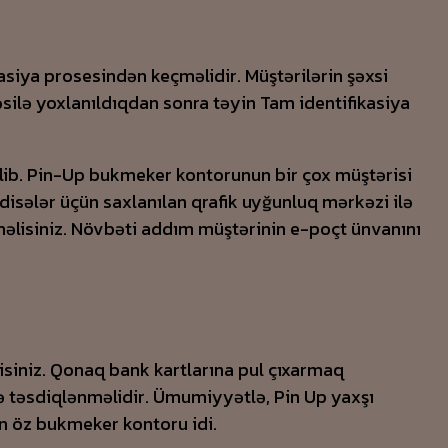
iya prosesindən keçməlidir. Müştərilərin şəxsi
əsilə yoxlanıldıqdan sonra təyin Tam identifikasiya
ilib. Pin-Up bukmeker kontorunun bir çox müştərisi
disələr üçün saxlanılan qrafik uyğunluq mərkəzi ilə
məlisiniz. Növbəti addım müştərinin e-poçt ünvanını
isiniz. Qonaq bank kartlarına pul çıxarmaq
 də təsdiqlənməlidir. Ümumiyyətlə, Pin Up yaxşı
n öz bukmeker kontoru idi.