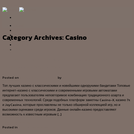
Skip to content
HOME
OUR STORY
Category Archives:
Casino
SERVICE
PRODUCT
PROJECT
Casino
CONTACT US
Топ лучших казино с классическими и новейшими
однорукими бандитами
Posted on
22/07/2025
22/07/2025
by
admin
Топ лучших казино с классическими и новейшими однорукими бандитами Топовые
интернет-казино с классическими и современными игровыми автоматами
предлагают пользователям неповторимое комбинацию традиционного азарта и
современных технологий. Среди подобных платформ заметны Casino-X, казино 7к
и JoyCasino, которые прославлены не только обширной коллекцией игр, но и
высокими оценками среди игроков. Данные онлайн-казино предоставляют
возможность к известным игровым […]
Continue reading
→
Posted in
Casino
Leave a comment