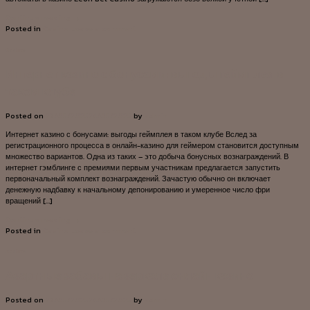
Continue reading
→
Posted in
Casino
Leave a comment
Casino
Интернет казино с бонусами: выгоды геймплея в
таком клубе
Posted on
23/05/2025
24/05/2025
by
admin
Интернет казино с бонусами: выгоды геймплея в таком клубе Вслед за
регистрационного процесса в онлайн-казино для геймером становится доступным
множество вариантов. Одна из таких – это добыча бонусных вознаграждений. В
интернет гэмблинге с премиями первым участникам предлагается запустить
первоначальный комплект вознаграждений. Зачастую обычно он включает
денежную надбавку к начальному депонированию и умеренное число фри
вращений […]
Continue reading
→
Posted in
Casino
Leave a comment
Casino
Азартные забавы на зеркале онлайн казино
Posted on
23/05/2025
24/05/2025
by
admin