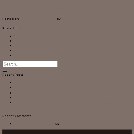
Mostbet Güncel Giriş için Güvenli Katılım Kılavuzları
Posted on
15/03/2025
16/03/2025
by
admin
Continue reading
→
Posted in
Casino
1
2
3
4
Recent Posts
Betist Casino ile casino ✨ heyecanı cebinde
Alev apk download kullanıcı deneyimleri ve indirme ipuçları ⭐
Lyra Casino bonus ja sen säännöt selitettynä yksityiskohtaisesti
Sugar Rush Demo Tr İle Eğlence
Erfahren Sie, wie Sie den Welle Casino Bonus zu Ihrem Vorteil nutzen
können
Recent Comments
A WordPress Commenter
on
Hello world!