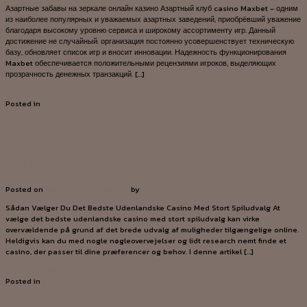
Азартные забавы на зеркале онлайн казино Азартный клуб casino Maxbet – одним
из наиболее популярных и уважаемых азартных заведений, приобрёвший уважение
благодаря высокому уровню сервиса и широкому ассортименту игр. Данный
достижение не случайный: организация постоянно усовершенствует техническую
базу, обновляет список игр и вносит инновации. Надежность функционирования
Maxbet обеспечивается положительными рецензиями игроков, выделяющих
прозрачность денежных транзакций. […]
Continue reading
→
Posted in
Casino
Leave a comment
Casino
Sådan Vælger Du Det Bedste Udenlandske Casino
Med Stort Spiludvalg
Posted on
18/03/2025
18/03/2025
by
admin
Sådan Vælger Du Det Bedste Udenlandske Casino Med Stort Spiludvalg At
vælge det bedste udenlandske casino med stort spiludvalg kan virke
overvældende på grund af det brede udvalg af muligheder tilgængelige online.
Heldigvis kan du med nogle nøgleovervejelser og lidt research nemt finde et
casino, der passer til dine præferencer og behov. I denne artikel […]
Continue reading
→
Posted in
Casino
Casino