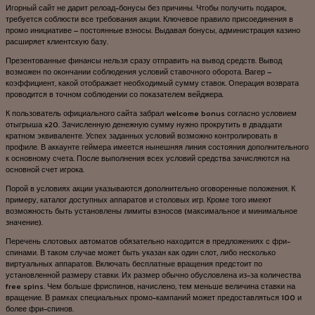
Игорный сайт не дарит релоад-бонусы без причины. Чтобы получить подарок,
требуется соблюсти все требования акции. Ключевое правило присоединения в
промо инициативе – постоянные взносы. Выдавая бонусы, администрация казино
расширяет клиентскую базу.
Презентованные финансы нельзя сразу отправить на вывод средств. Вывод
возможен по окончании соблюдения условий ставочного оборота. Вагер –
коэффициент, какой отображает необходимый сумму ставок. Операция возврата
проводится в точном соблюдении со показателем вейджера.
К пользователь официального сайта забрал welcome bonus согласно условием
отыгрыша x20. Зачисленную денежную сумму нужно прокрутить в двадцати
кратном эквиваленте. Успех заданных условий возможно контролировать в
профиле. В аккаунте геймера имеется нынешняя линия состояния дополнительного
к основному счета. После выполнения всех условий средства зачисляются на
основной счет игрока.
Порой в условиях акции указываются дополнительно оговоренные положения. К
примеру, каталог доступных аппаратов и столовых игр. Кроме того имеют
возможность быть установлены лимиты взносов (максимальное и минимальное
значение).
Перечень слотовых автоматов обязательно находится в предложениях с фри-
спинами. В таком случае может быть указан как один слот, либо несколько
виртуальных аппаратов. Включать бесплатные вращения предстоит по
установленной размеру ставки. Их размер обычно обусловлена из-за количества
free spins. Чем больше фриспинов, начислено, тем меньше величина ставки на
вращение. В рамках специальных промо-кампаний может предоставляться 100 и
более фри-спинов.