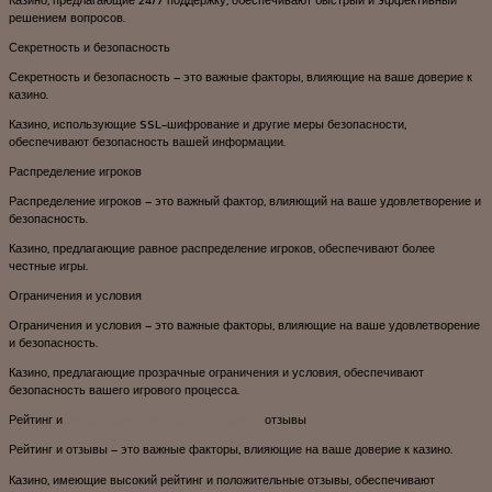
Казино, предлагающие 24/7 поддержку, обеспечивают быстрый и эффективный
решением вопросов.
Секретность и безопасность
Секретность и безопасность – это важные факторы, влияющие на ваше доверие к
казино.
Казино, использующие SSL-шифрование и другие меры безопасности,
обеспечивают безопасность вашей информации.
Распределение игроков
Распределение игроков – это важный фактор, влияющий на ваше удовлетворение и
безопасность.
Казино, предлагающие равное распределение игроков, обеспечивают более
честные игры.
Ограничения и условия
Ограничения и условия – это важные факторы, влияющие на ваше удовлетворение
и безопасность.
Казино, предлагающие прозрачные ограничения и условия, обеспечивают
безопасность вашего игрового процесса.
Рейтинг и
онлайн казино на реальные деньги
отзывы
Рейтинг и отзывы – это важные факторы, влияющие на ваше доверие к казино.
Казино, имеющие высокий рейтинг и положительные отзывы, обеспечивают