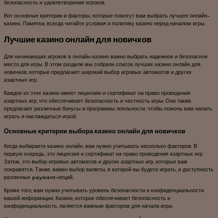
безопасность и удовлетворение игроков.
Вот основные критерии и факторы, которые помогут вам выбрать лучшее онлайн-
казино. Памятка: всегда читайте условия и политику казино перед началом игры.
Лучшие казино онлайн для новичков
Для начинающих игроков в онлайн-казино важно выбрать надежное и безопасное
место для игры. В этом разделе мы собрали список лучших казино онлайн для
новичков, которые предлагают широкий выбор игровых автоматов и других
азартных игр.
Каждое из этих казино имеет лицензию и сертификат на право проведения
азартных игр, что обеспечивает безопасность и честность игры. Они также
предлагают различные бонусы и программы лояльности, чтобы помочь вам начать
играть и наслаждаться игрой.
Основные критерии выбора казино онлайн для новичков
Когда выбираете казино онлайн, вам нужно учитывать несколько факторов. В
первую очередь, это лицензия и сертификат на право проведения азартных игр.
Затем, это выбор игровых автоматов и других азартных игр, которые вам
понравятся. Также, важен выбор валюты, в которой вы будете играть, и доступность
различных payment-опций.
Кроме того, вам нужно учитывать уровень безопасности и конфиденциальности
вашей информации. Казино, которое обеспечивает безопасность и
конфиденциальность, является важным фактором для начала игры.