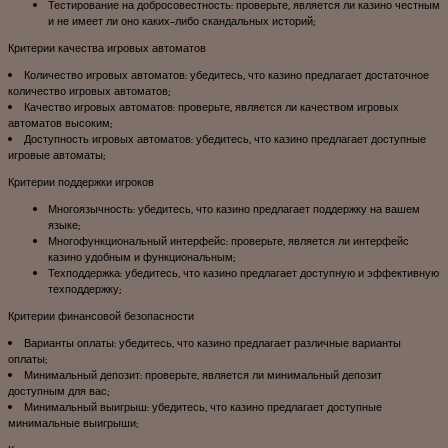
Тестирование на добросовестность: проверьте, является ли казино честным
и не имеет ли оно каких-либо скандальных историй;
Критерии качества игровых автоматов
Количество игровых автоматов: убедитесь, что казино предлагает достаточное
количество игровых автоматов;
Качество игровых автоматов: проверьте, является ли качеством игровых
автоматов высоким;
Доступность игровых автоматов: убедитесь, что казино предлагает доступные
игровые автоматы;
Критерии поддержки игроков
Многоязычность: убедитесь, что казино предлагает поддержку на вашем
языке;
Многофункциональный интерфейс: проверьте, является ли интерфейс
казино удобным и функциональным;
Техподдержка: убедитесь, что казино предлагает доступную и эффективную
техподдержку;
Критерии финансовой безопасности
Варианты оплаты: убедитесь, что казино предлагает различные варианты
оплаты;
Минимальный депозит: проверьте, является ли минимальный депозит
доступным для вас;
Минимальный выигрыш: убедитесь, что казино предлагает доступные
минимальные выигрыши;