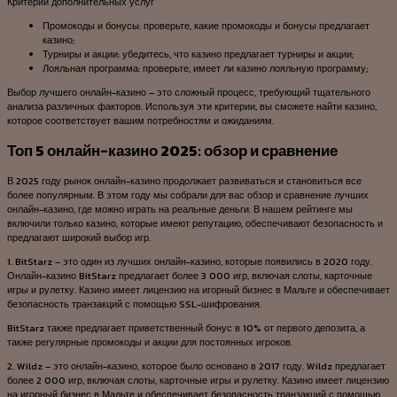
Критерии дополнительных услуг
Промокоды и бонусы: проверьте, какие промокоды и бонусы предлагает
казино;
Турниры и акции: убедитесь, что казино предлагает турниры и акции;
Лояльная программа: проверьте, имеет ли казино лояльную программу;
Выбор лучшего онлайн-казино – это сложный процесс, требующий тщательного
анализа различных факторов. Используя эти критерии, вы сможете найти казино,
которое соответствует вашим потребностям и ожиданиям.
Топ 5 онлайн-казино 2025: обзор и сравнение
В 2025 году рынок онлайн-казино продолжает развиваться и становиться все
более популярным. В этом году мы собрали для вас обзор и сравнение лучших
онлайн-казино, где можно играть на реальные деньги. В нашем рейтинге мы
включили только казино, которые имеют репутацию, обеспечивают безопасность и
предлагают широкий выбор игр.
1. BitStarz – это один из лучших онлайн-казино, которые появились в 2020 году.
Онлайн-казино BitStarz предлагает более 3 000 игр, включая слоты, карточные
игры и рулетку. Казино имеет лицензию на игорный бизнес в Мальте и обеспечивает
безопасность транзакций с помощью SSL-шифрования.
BitStarz также предлагает приветственный бонус в 10% от первого депозита, а
также регулярные промокоды и акции для постоянных игроков.
2. Wildz – это онлайн-казино, которое было основано в 2017 году. Wildz предлагает
более 2 000 игр, включая слоты, карточные игры и рулетку. Казино имеет лицензию
на игорный бизнес в Мальте и обеспечивает безопасность транзакций с помощью