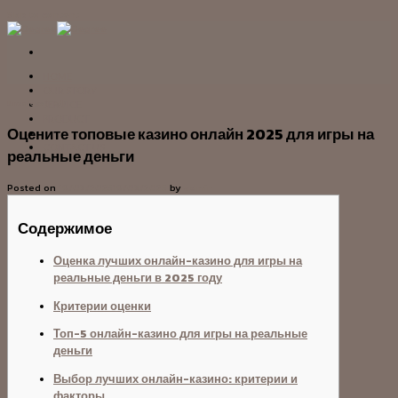
Skip to content
HOME
OUR STORY
SERVICE
Uncategorized
PRODUCT
Оцените топовые казино онлайн 2025 для игры на
PROJECT
CONTACT US
реальные деньги
Posted on
19/03/2025
19/03/2025
by
admin
Содержимое
Оценка лучших онлайн-казино для игры на
реальные деньги в 2025 году
Критерии оценки
Топ-5 онлайн-казино для игры на реальные
деньги
Выбор лучших онлайн-казино: критерии и
факторы