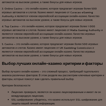
автоматов на высоком уровне, а также бонусы для новых игроков.
3. Online Casino – это онлайн-казино, которое предлагает игрокам более 500
игровых автоматов и слотов. Казино имеет лицензию от Curacao eGaming
Authority и является членом европейской ассоциации онлайн-казино. Качество
игровых автоматов на высоком уровне, а также бонусы для новых игроков.
4. Top Casino – это онлайн-казино, которое предлагает игрокам более 1 000
игровых автоматов и слотов. Казино имеет лицензию от Malta Gaming Authority и
является членом европейской ассоциации онлайн-казино. Качество игровых
автоматов на высоком уровне, а также бонусы для новых игроков.
5. Casino – это онлайн-казино, которое предлагает игрокам более 500 игровых
автоматов и слотов. Казино имеет лицензию от UK Gambling Commission и
является членом европейской ассоциации онлайн-казино. Качество игровых
автоматов на высоком уровне, а также бонусы для новых игроков.
Выбор лучших онлайн-казино: критерии и факторы
Выбор лучшего онлайн-казино – это сложный процесс, требующий тщательного
анализа различных факторов. В этом разделе мы рассмотрим ключевые критерии и
факторы, которые помогут вам сделать правильный выбор.
Критерии безопасности
Лицензия: проверьте, является ли казино лицензированным и имеет ли он
международную лицензию;
SSL-шифрование: убедитесь, что казино использует SSL-шифрование для
защиты вашей личной информации;