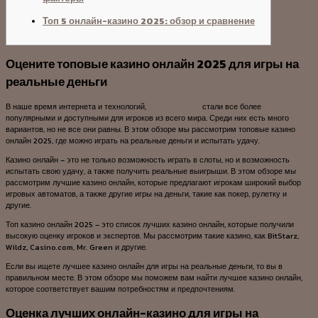
Топ 5 онлайн-казино 2025: обзор и сравнение
Оцените топовые казино онлайн 2025 для игры на
реальные деньги
В наше время интернета и технологий,
казино онлайн
стали все более
популярными и доступными для игроков из всего мира. Среди них есть много
вариантов, но не все они равны. В этом обзоре мы рассмотрим топовые казино
онлайн 2025, где можно играть на реальные деньги и испытать удачу.
Казино онлайн – это не только возможность играть в слоты, но и возможность
испытать свою удачу, а также получить реальные выигрыши. В этом обзоре мы
рассмотрим лучшие казино онлайн, которые предлагают игрокам широкий выбор
игровых автоматов, а также другие игры на деньги, такие как покер, рулетку и
другие.
Топ казино онлайн 2025 – это список лучших казино онлайн, которые получили
высокую оценку игроков и экспертов. Мы рассмотрим такие казино, как BitStarz,
Wildz, Casino.com, Mr. Green и другие.
Если вы ищете лучшее казино онлайн для игры на реальные деньги, то вы в
правильном месте. В этом обзоре мы поможем вам найти лучшее казино онлайн,
которое соответствует вашим потребностям и предпочтениям.
Оценка лучших онлайн-казино для игры на