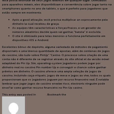
você possa desfrutar de seus jogos favoritos em qualquer lugar. Otimizados
para aparelhos móveis, eles disponibilizam a conveniência sobre jogar tanto na
smartphones quanto no ano de tablets, o que é perfeito para jogadores que
estão sempre em movimento.
Após a good ativação, você precisa multiplicar an expresamente pelo
dinheiro la cual recebeu de graça.
As equipes têm características e forças/fracos, e um gerador de
números aleatórios decide quem vai ganhar, “batota” é excluída.
O site é otimizado para telas menores e funciona perfeitamente em
dispositivos iOS e Android.
Excelentes bônus de depósito, alguma variedade de métodos de pagamento
disponíveis e uma imenso quantidade de apostas, além de centenas de jogos
de cassino, são tudo sobre PinUp” “Casino. O processo sobre criação de uma
conta não é diferente de se registrar através do site oficial et da versão móvel
adaptável do Pin Up. Sim, operating-system jogadores podem jogar por
dinheiro real no cassino Pin number Up e conseguir a chance sobre ganhar
prêmios em dinheiro. O cassino oferece uma ampla seleção de jogos de
cassino, incluindo caça-níqueis, jogos de mesa e jogos ao vivo, todos os quais
proporcionam que os jogadores joguem por recurso financeiro real. É notable
lembrar que jogar jogos de cassino envolve risco, electronic ninguém pode
ense?ar como ganhar recurso financeiro no Pin-Up casino.
This entry was posted in
Casino
. Bookmark the
permalink
.