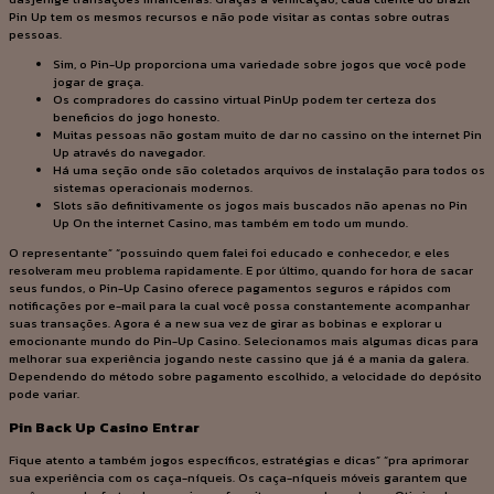
Pin Up tem os mesmos recursos e não pode visitar as contas sobre outras
pessoas.
Sim, o Pin-Up proporciona uma variedade sobre jogos que você pode
jogar de graça.
Os compradores do cassino virtual PinUp podem ter certeza dos
beneficios do jogo honesto.
Muitas pessoas não gostam muito de dar no cassino on the internet Pin
Up através do navegador.
Há uma seção onde são coletados arquivos de instalação para todos os
sistemas operacionais modernos.
Slots são definitivamente os jogos mais buscados não apenas no Pin
Up On the internet Casino, mas também em todo um mundo.
O representante” “possuindo quem falei foi educado e conhecedor, e eles
resolveram meu problema rapidamente. E por último, quando for hora de sacar
seus fundos, o Pin-Up Casino oferece pagamentos seguros e rápidos com
notificações por e-mail para la cual você possa constantemente acompanhar
suas transações. Agora é a new sua vez de girar as bobinas e explorar u
emocionante mundo do Pin-Up Casino. Selecionamos mais algumas dicas para
melhorar sua experiência jogando neste cassino que já é a mania da galera.
Dependendo do método sobre pagamento escolhido, a velocidade do depósito
pode variar.
Pin Back Up Casino Entrar
Fique atento a também jogos específicos, estratégias e dicas” “pra aprimorar
sua experiência com os caça-níqueis. Os caça-níqueis móveis garantem que