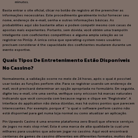
minutos.
Basta entrar o site oficial, clicar no botão de registro at the preencher as
informações necessárias. Este procedimento geralmente inclui fornecer seu
nome, endereço de e-mail, senha e outras informações básicas. As
probabilities aqui são bastante altas e podem competir mesmo com casas de
apostas mais experientes. Portanto, sem dúvida, você obtém uma trampolín
inteligente com coeficientes competitivos e alguma ampla seleção ao se
registrar no PinUp. A única coisa que operating-system novos usuários
precisam considerar é the capacidade dos coeficientes mudarem durante um
evento esportivo.
Quais Tipos De Entretenimento Estão Disponíveis
No Cassino?
Normalmente, a validação ocorre no meio de 24 horas, após o qual é possível
usar todas as funções perform site. Para se registrar usando um endereço de
mail, você precisará determinar an opção apropriada no formulário. Em seguida,
digite teu e-mail, crie uma senha, verifique sony ericsson há marcas naturales
indicando que você concorda com because regras e clique em “Registrate”. A
interface do application não deixa dúvidas, mas há outros pontos que parecem
interessantes. Por exemplo, porque é” “o qual o software perform casino não
está disponível para get numa loja normal ou como atualizar an aplicação.
Pin Upwards Casino é uma enorme plataforma zero Brasil que oferece serviços
de jogos no mais stop nível. Esta é uma marca de alta qualidade la cual une
milhares para usuários que adoram jogar no cassino. Aqui você encontrará
centenas de games de cassino diferentes em diferentes formatos, muitos dos