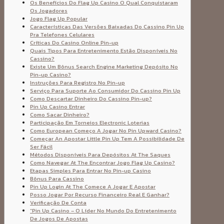
Os Benefícios Do Flag Up Casino O Qual Conquistaram
Os Jogadores
Jogo Flag Up Popular
Características Das Versões Baixadas Do Cassino Pin Up
Pra Telefones Celulares
Críticas Do Casino Online Pin-up
Quais Tipos Para Entretenimento Estão Disponíveis No
Cassino?
Existe Um Bônus Search Engine Marketing Depósito No
Pin-up Casino?
Instruções Para Registro No Pin-up
Serviço Para Suporte Ao Consumidor Do Cassino Pin Up
Como Descartar Dinheiro Do Cassino Pin-up?
Pin Up Casino Entrar
Como Sacar Dinheiro?
Participação Em Torneios Electronic Loterias
Como European Começo A Jogar No Pin Upward Casino?
Começar An Apostar Little Pin Up Tem A Possibilidade De
Ser Fácil
Métodos Disponíveis Para Depósitos At The Saques
Como Navegar At The Encontrar Jogo Flag Up Casino?
Etapas Simples Para Entrar No Pin-up Casino
Bônus Para Cassino
Pin Up Login At The Comece A Jogar E Apostar
Posso Jogar Por Recurso Financeiro Real E Ganhar?
Verificação De Conta
“Pin Up Casino – O Líder No Mundo Do Entretenimento
De Jogos De Apostas