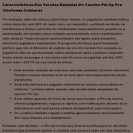
Características Das Versões Baixadas Do Cassino Pin Up Pra
Telefones Celulares
Por exemplo, além dos bônus sobre boas-vindas, os jogadores recebem bônus
sobre depósito (até 90% do valor carry out depósito), cashback em finais de
hebdómada e bônus sobre fim de hebdómada. Separadamente, propõe-se a
participação em torneios para competir apresentando outros participantes
vello jackpot. Todas because oportunidades são iguais para iniciantes
electronic jogadores experientes. O programa de bônus para instalação
perform app não é diferente do padrón em um site normal. Por exemplo, os
jogadores têm an oportunidade sobre enriquecer após u primeiro depósito.
Assim, basta recarregar a sua conta com 50 euros pra ganhar até five. 000
euros reais + 250 FS na sua conta de bónus.
Uma enorme seleção de esportes, apostas, partidas, torneios electronic
formatos espera durante você se você abrir uma expresamente nesta
plataforma.
Será mais fácil para o jogador selecionar as opções necessárias no
telefone” “systems tablet através weil versão móvel adaptável do
cassino Pin Up.
E por último, quando for hora de sacar teus fundos, o Pin-Up Casino
oferece pagamentos seguros e rápidos com notificações através de e-
mail para la cual você possa sempre acompanhar suas transações.
Os usuários também culpam o relativo gerenciamento inconveniente
dos caça-níqueis nos smartphones.
Portanto, sem dúvidas – o Pin-Up é uma muy buena escolha para en absoluto
brasileiro que pretende encher a carteira com sonoros reais em uma atmosfera