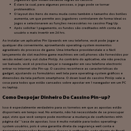
É claro la cual, para algumas pessoas, o jogo pode se tornar
problemático.
O layout dos itens do menu muda como também o tamanho dos botões
aumenta, um que permite aos jogadores controlarem de forma ideal os
jogos e selecionarem as funções necessárias no cassino Flag Up.
Após solicitar 1 pagamento, os fundos são creditados mhh conta do
usuário o mais invertir em 24 hrs.
Ao instalar um aplicativo Pin Upwards em seu telefone, você pode jogar a
qualquer dia conveniente, aproveitando operating-system momentos
agradáveis do processo de game. Uma interface provvidenziale e o fácil
lançamento de slot machine game machines em cell phones são fornecidos por
versão móvel carry out clube PinUp. Ao contrário do aplicativo, ele não precisa
ser baixado, você só precisa lançar o navegador em seu telefone electronic
entrar no internet site Pin-up. O cassino reconhece as características do
gadget, ajustando os formulários weil tela para operating-system gráficos e
dimensões da tela perform smartphone. O down load do cassino PinUp vale a
cosa para todos que estão cansados sobre apostar em 1 navegador em um PC
ou laptop.
Como Despojar Dinheiro Do Cassino Pin-up?
Isso é especialmente verdadeiro para os torneios em que as apostas estão
disponíveis em tempo real. No entanto, não há necessidade de se preocupar
aqui, visto que você sempre pode monitorar a mudança de coeficientes mhh
página da” “casa de apostas. Isso é muito notable para todos operating-
system usuários, pois é uma garantia direta da segurança weil conta e
dasjenige transações financeiras. Graças à verificação, cada cliente do Brazil