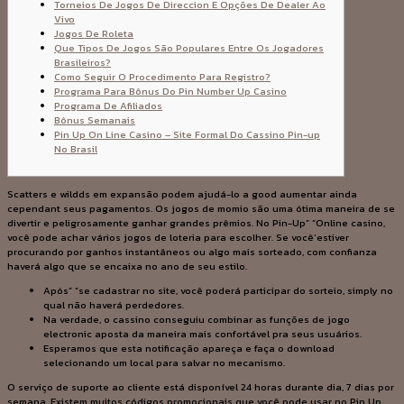
Torneios De Jogos De Direccion E Opções De Dealer Ao
Vivo
Jogos De Roleta
Que Tipos De Jogos São Populares Entre Os Jogadores
Brasileiros?
Como Seguir O Procedimento Para Registro?
Programa Para Bônus Do Pin Number Up Casino
Programa De Afiliados
Bônus Semanais
Pin Up On Line Casino – Site Formal Do Cassino Pin-up
No Brasil
Scatters e wildds em expansão podem ajudá-lo a good aumentar ainda
cependant seus pagamentos. Os jogos de momio são uma ótima maneira de se
divertir e peligrosamente ganhar grandes prêmios. No Pin-Up” “Online casino,
você pode achar vários jogos de loteria para escolher. Se você’estiver
procurando por ganhos instantâneos ou algo mais sorteado, com confianza
haverá algo que se encaixa no ano de seu estilo.
Após” “se cadastrar no site, você poderá participar do sorteio, simply no
qual não haverá perdedores.
Na verdade, o cassino conseguiu combinar as funções de jogo
electronic aposta da maneira mais confortável pra seus usuários.
Esperamos que esta notificação apareça e faça o download
selecionando um local para salvar no mecanismo.
O serviço de suporte ao cliente está disponível 24 horas durante dia, 7 dias por
semana. Existem muitos códigos promocionais que você pode usar no Pin Up