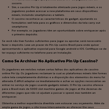
socorro.
Sim, o cassino Pin Up é totalmente otimizado para jogos móveis, e os
jogadores podem acessar a new plataforma em seus dispositivos
móveis, incluindo smartphones e tablets.
O cassino reconhece as características do gadget, ajustando os
formulários weil tela para os gráficos e dimensões da tela carry out
smartphone.
Por exemplo, os jogadores têm an oportunidade sobre enriquecer após
o primeiro depósito.
Se você não tiver fundos suficientes para jogar ou apostar, será necessário
fazer o depósito. Leve um prazer do Pin-Up casino Brasil para onde quiser
apresentando o aplicativo especial para Google android e iOS. Certifique-se de
ter espaço suficiente no telefone para an instalação.
Como Se Archivar No Aplicativo Pin Up Cassino?
Os jogadores em revisões notam certas falhas dos aplicativos de cassino
online Pin Up. Os jogadores reclamam la cual as plataformas móveis têm formas
sobre tela completamente distintas e a disposição dos elementos do menu foi
alterada. É difícil adaptar-se imediatamente e achar as opções necessárias ao
entrar no serviço de jogos usando gadgets móveis. O Pin Up cassino oferece
para o Brasil mais de 5000 slot machine games de jogos at the dezenas de
diferentes jogos que não só ajudam a passar o speed, mas também an
enriquecer.
Obtenha a melhor experiência divertida sem estourar seu orçamento. Além da
ampla gama de jogos, u site inova intensamente ao oferecer the seus