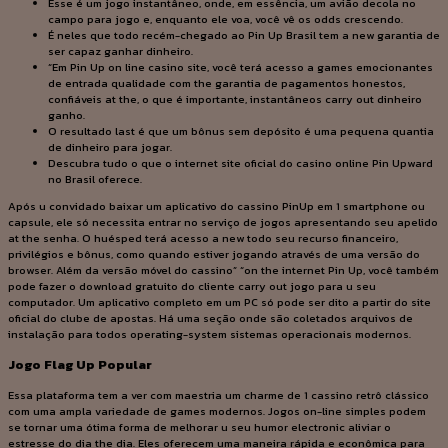
Esse é um jogo instantâneo, onde, em essência, um avião decola no
campo para jogo e, enquanto ele voa, você vê os odds crescendo.
É neles que todo recém-chegado ao Pin Up Brasil tem a new garantia de
ser capaz ganhar dinheiro.
“Em Pin Up on line casino site, você terá acesso a games emocionantes
de entrada qualidade com the garantia de pagamentos honestos,
confiáveis at the, o que é importante, instantâneos carry out dinheiro
ganho.
O resultado last é que um bônus sem depósito é uma pequena quantia
de dinheiro para jogar.
Descubra tudo o que o internet site oficial do casino online Pin Upward
no Brasil oferece.
Após u convidado baixar um aplicativo do cassino PinUp em 1 smartphone ou
capsule, ele só necessita entrar no serviço de jogos apresentando seu apelido
at the senha. O huésped terá acesso a new todo seu recurso financeiro,
privilégios e bônus, como quando estiver jogando através de uma versão do
browser. Além da versão móvel do cassino” “on the internet Pin Up, você também
pode fazer o download gratuito do cliente carry out jogo para u seu
computador. Um aplicativo completo em um PC só pode ser dito a partir do site
oficial do clube de apostas. Há uma seção onde são coletados arquivos de
instalação para todos operating-system sistemas operacionais modernos.
Jogo Flag Up Popular
Essa plataforma tem a ver com maestria um charme de 1 cassino retrô clássico
com uma ampla variedade de games modernos. Jogos on-line simples podem
se tornar uma ótima forma de melhorar u seu humor electronic aliviar o
estresse do dia the dia. Eles oferecem uma maneira rápida e econômica para